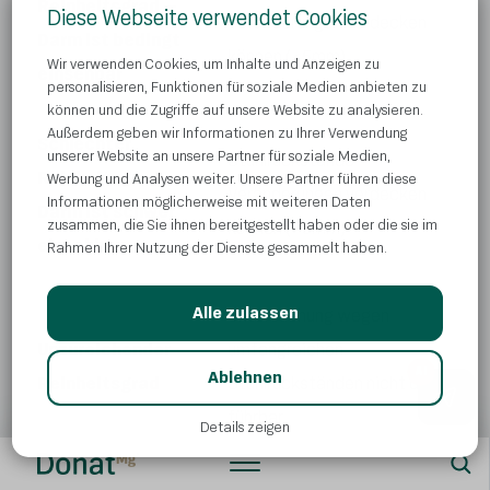
Reinheitsgrad
–
Diese Webseite verwendet Cookies
Veränderungen verdecken
Darm ist bedingt
können (<5mm)
Wir verwenden Cookies, um Inhalte und Anzeigen zu
einsehbar
personalisieren, Funktionen für soziale Medien anbieten zu
können und die Zugriffe auf unsere Website zu analysieren.
Außerdem geben wir Informationen zu Ihrer Verwendung
Schlechter
unserer Website an unsere Partner für soziale Medien,
Stuhlrückstände
Reinheitsgrad
–
Werbung und Analysen weiter. Unsere Partner führen diese
Veränderungen verdecken
Informationen möglicherweise mit weiteren Daten
Darm ist schwer
zusammen, die Sie ihnen bereitgestellt haben oder die sie im
können (>5mm)
einsehbar
Rahmen Ihrer Nutzung der Dienste gesammelt haben.
Alle zulassen
Untersuchung wegen
Unzureichender
umfangreichen
AI
Ablehnen
Reinheitsgrad
Stuhlrückständen nicht durch
führbar
Details zeigen