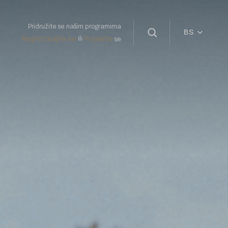
Pridružite se našim programima
BS
Registrirajte se
Prijavite
ili
se