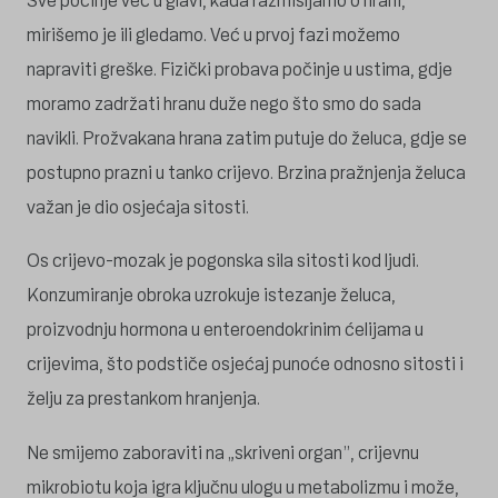
Sve počinje već u glavi, kada razmišljamo o hrani,
mirišemo je ili gledamo. Već u prvoj fazi možemo
napraviti greške. Fizički probava počinje u ustima, gdje
moramo zadržati hranu duže nego što smo do sada
navikli. Prožvakana hrana zatim putuje do želuca, gdje se
postupno prazni u tanko crijevo. Brzina pražnjenja želuca
važan je dio osjećaja sitosti.
Os crijevo-mozak je pogonska sila sitosti kod ljudi.
Konzumiranje obroka uzrokuje istezanje želuca,
proizvodnju hormona u enteroendokrinim ćelijama u
crijevima, što podstiče osjećaj punoće odnosno sitosti i
želju za prestankom hranjenja.
Ne smijemo zaboraviti na „skriveni organ”, crijevnu
mikrobiotu koja igra ključnu ulogu u metabolizmu i može,