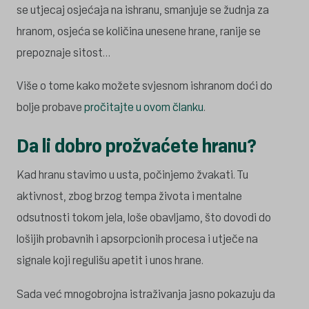
se utjecaj osjećaja na ishranu, smanjuje se žudnja za
hranom, osjeća se količina unesene hrane, ranije se
prepoznaje sitost…
Više o tome kako možete svjesnom ishranom doći do
bolje probave
pročitajte u ovom članku
.
Da li dobro prožvaćete hranu?
Kad hranu stavimo u usta, počinjemo žvakati. Tu
aktivnost, zbog brzog tempa života i mentalne
odsutnosti tokom jela, loše obavljamo, što dovodi do
lošijih probavnih i apsorpcionih procesa i utječe na
signale koji regulišu apetit i unos hrane.
Sada već mnogobrojna istraživanja jasno pokazuju da