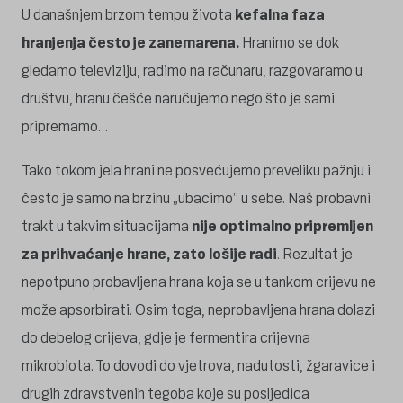
U današnjem brzom tempu života
kefalna faza
hranjenja često je zanemarena.
Hranimo se dok
gledamo televiziju, radimo na računaru, razgovaramo u
društvu, hranu češće naručujemo nego što je sami
pripremamo…
Tako tokom jela hrani ne posvećujemo preveliku pažnju i
često je samo na brzinu „ubacimo” u sebe. Naš probavni
trakt u takvim situacijama
nije optimalno pripremljen
za prihvaćanje hrane, zato lošije radi
. Rezultat je
nepotpuno probavljena hrana koja se u tankom crijevu ne
može apsorbirati. Osim toga, neprobavljena hrana dolazi
do debelog crijeva, gdje je fermentira crijevna
mikrobiota. To dovodi do vjetrova, nadutosti, žgaravice i
drugih zdravstvenih tegoba koje su posljedica