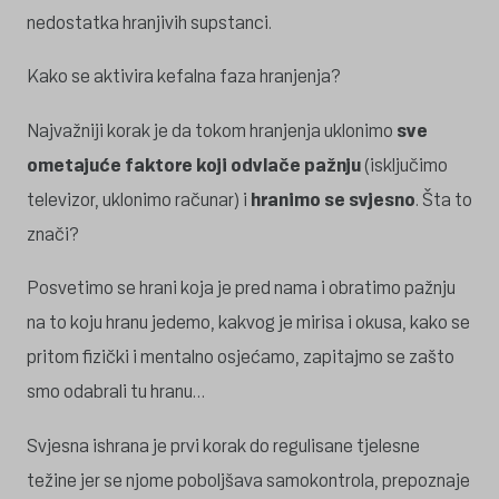
nedostatka hranjivih supstanci.
Kako se aktivira kefalna faza hranjenja?
Najvažniji korak je da tokom hranjenja uklonimo
sve
ometajuće faktore koji odvlače pažnju
(isključimo
televizor, uklonimo računar) i
hranimo se svjesno
. Šta to
znači?
Posvetimo se hrani koja je pred nama i obratimo pažnju
na to koju hranu jedemo, kakvog je mirisa i okusa, kako se
pritom fizički i mentalno osjećamo, zapitajmo se zašto
smo odabrali tu hranu…
Svjesna ishrana je prvi korak do regulisane tjelesne
težine jer se njome poboljšava samokontrola, prepoznaje