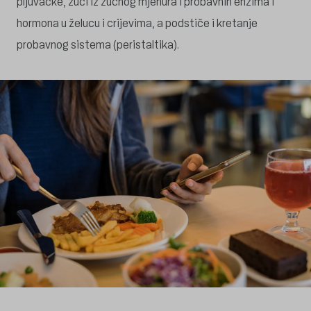
pljuvačke, žuči iz žučnog mjehura i probavnih enzima i
hormona u želucu i crijevima, a podstiče i kretanje
probavnog sistema (peristaltika).