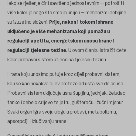
Iako se rješenje čini savršeno jednostavnim – potrošiti
više kalorija nego što smo ih unijeli – mehanizmi debljine
su izuzetno složeni.
Prije, nakon i tokom ishrane
uključeno je više mehanizama koji pomažu u
regulaciji apetita, energetskom unosu hrane i
regulaciji tjelesne težine.
U ovom članku istražit ćete
kako probavni sistem utječe na tjelesnu težinu.
Hrana koju unosimo putuje kroz cijeli probavni sistem,
koji se kao nekakva cijev proteže od usta sve do anusa.
Probavni sistem uključuje usnu šupljinu, jednjak, želudac,
tanko i debelo crijevo te jetru, gušteraču i žučni mjehur.
Svaki organ igra svoju ulogu u probavi, metabolizmu,
apsorpciji i izlučivanju hrane.