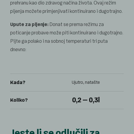
prehranu kao dio zdravog načina života. Ovaj režim
pijenja možete primjenjivati kontinuirano i dugotrajno.
Upute za pijenje:
Donat se prema režimu za
poticanje probave može piti kontinuirano i dugotrajno.
Pijte ga polako i na sobnoj temperaturi tri puta
dnevno:
Kada?
Ujutro, natašte
Prij
0,2 – 0,3l
Koliko?
Jeste li se odlučili za