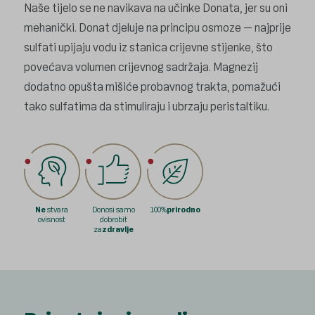
Naše tijelo se ne navikava na učinke Donata, jer su oni
mehanički. Donat djeluje na principu osmoze – najprije
sulfati upijaju vodu iz stanica crijevne stijenke, što
povećava volumen crijevnog sadržaja. Magnezij
dodatno opušta mišiće probavnog trakta, pomažući
tako sulfatima da stimuliraju i ubrzaju peristaltiku.
Ne
stvara
Donosi samo
100%
prirodno
ovisnost
dobrobit
za
zdravlje