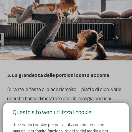
3. La grandezza delle porzioni conta eccome
Durante le feste ci piace riempirci il piatto di cibo. Varie
ricerche hanno dimostrato che chi mangia porzioni
maggiori aumenta di peso più facilmente di chi non ha
Questo sito web utilizza i cookie
quest’abitudine. Si ha la tendenza a mangiare di più da
Utilizziamo i cookie per personalizzare contenuti ed
piatti più grandi, il che può portare a mangiare troppo. Il
annunci, per fornire funzionalità dei social media e per