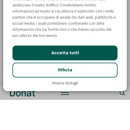
modo più semplice per evitare tutto ciò è controllare le
analizzare il nostro traffico. Condividiamo inoltre
informazioni sul modo in cui utilizza il nostro sito con i nostri
dimensioni delle porzioni, oppure utilizzare piatti più
partner che si occupano di analisi dei dati web, pubblicità e
piccoli.
social media, i quali potrebbero combinarle con altre
informazioni che ha fornito loro o che hanno raccolto dal
4. Mangia consapevolmente e con calma
suo utilizzo dei loro servizi.
Durante le feste, si è soliti andare di fretta, il che ci
Accetta tutti
impedisce di prestare attenzione ai segnali di sazietà o
di stomaco pieno. Per evitare che ciò accada, mangia
AI
Rifiuta
consapevolmente, lentamente e mastica bene il cibo,
Mostra dettagli
perché così facendo riconoscerai più facilmente i segnali
di sazietà e consumerai meno calorie. Per acquisire
consapevolezza, può essere utile fare alcuni respiri
profondi, prima di iniziare a mangiare. In questo modo ti
sarà più facile rilassarti e concentrarti sul piatto che hai