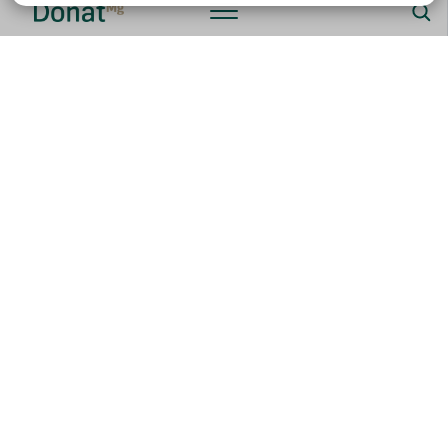
Zubereitung:
Das Thunfischsteak mindestens zwei Stunden vor der
Zubereitung in Olivenöl, Zitronensaft, Knoblauch und
Rosmarin marinieren. Thunfischsteak und Gemüse auf
dem Grill oder in einer Grillpfanne braten.