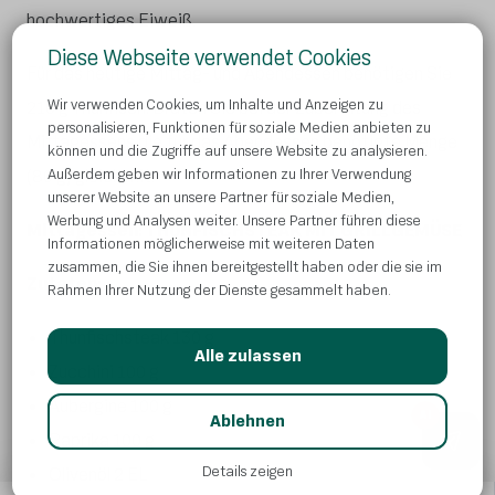
hochwertiges Eiweiß.
Diese Webseite verwendet Cookies
Für das heutige Mittag- und Abendessen benötigen Sie
Wir verwenden Cookies, um Inhalte und Anzeigen zu
210 g Thunfisch. Braten Sie bei der Zubereitung des
personalisieren, Funktionen für soziale Medien anbieten zu
Mittagessens die für das Abendessen benötigte Menge
können und die Zugriffe auf unsere Website zu analysieren.
(80 g) gleich mit.
Außerdem geben wir Informationen zu Ihrer Verwendung
unserer Website an unsere Partner für soziale Medien,
Werbung und Analysen weiter. Unsere Partner führen diese
Mittagessen: THUNFISCHSTEAK MIT GRILLGEMÜSE
Informationen möglicherweise mit weiteren Daten
zusammen, die Sie ihnen bereitgestellt haben oder die sie im
Zutaten:
Rahmen Ihrer Nutzung der Dienste gesammelt haben.
Thunfischsteak 130 g
Alle zulassen
Zucchini 100 g
Aubergine 100 g
AI
Ablehnen
Paprika 100 g
Details zeigen
Olivenöl 2 EL