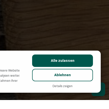
Mit Freunden teilen:
Alle zulassen
unsere Website
Ablehnen
alysen weiter.
Rahmen Ihrer
AI
Details zeigen