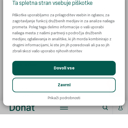
pomembnih hranil. Buča ima malo kalorij, a zelo
Ta spletna stran vsebuje piškotke
visoko hranilno vrednost. Je eden najbogatejših
Piškotke uporabljamo za prilagoditev vsebin in oglasov, za
naravnih virov betakarotena, ki je pomemben za
zagotavljanje funkcij družbenih medijev in za analize našega
prometa. Poleg tega delimo informacije o vaši uporabi
zdravje.
našega mesta z našimi partnerji s področja družbenih
medijev, oglaševanja in analitike, ki jih morda kombinirajo z
NAMAZ IZ BUČE MASLENKE IN POLNOZRNATO
drugimi informacijami, ki ste jim jih posredovali ali pa so jih
PECIVO
zbrali skozi vašo uporabo njihovih storitev.
Sestavine:
Dovoli vse
buča maslenka
AI
Zavrni
česen
mandlji
Prikaži podrobnosti
sol, poper
oljčno olje
polnozrnati kruh, krekerji ali pecivo