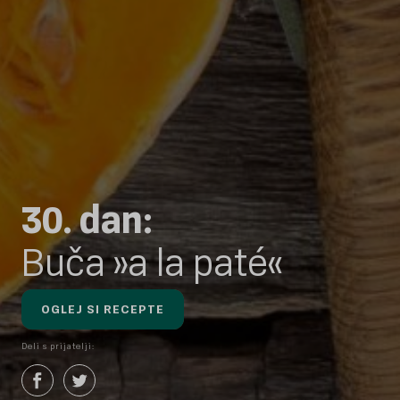
30. dan:
Buča »a la paté«
OGLEJ SI RECEPTE
Deli s prijatelji: