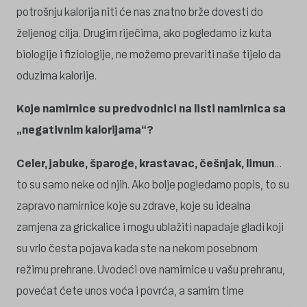
potrošnju kalorija niti će nas znatno brže dovesti do
željenog cilja. Drugim riječima, ako pogledamo iz kuta
biologije i fiziologije, ne možemo prevariti naše tijelo da
oduzima kalorije.
Koje namirnice su predvodnici na listi namirnica sa
„negativnim kalorijama“?
Celer, jabuke, šparoge, krastavac, češnjak, limun
…
to su samo neke od njih. Ako bolje pogledamo popis, to su
zapravo namirnice koje su zdrave, koje su idealna
zamjena za grickalice i mogu ublažiti napadaje gladi koji
su vrlo česta pojava kada ste na nekom posebnom
režimu prehrane. Uvodeći ove namirnice u vašu prehranu,
povećat ćete unos voća i povrća, a samim time