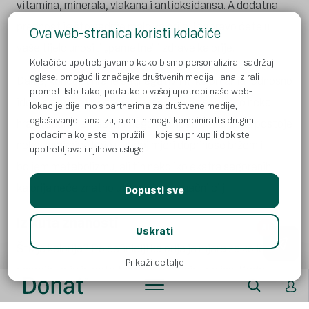
vitamina, minerala, vlakana i antioksidansa. A dodatna
prednost je što sadrže malo kalorija. I zapravo ćete u
Ova web-stranica koristi kolačiće
vaše tijelo unositi „pametne“ i zdrave kalorije.
Kolačiće upotrebljavamo kako bismo personalizirali sadržaj i
oglase, omogućili značajke društvenih medija i analizirali
Dakle, koncept hrane sa „negativnim kalorijama“ odnosno
promet. Isto tako, podatke o vašoj upotrebi naše web-
ideja da možete sagorjeti više kalorija nego što neka
lokacije dijelimo s partnerima za društvene medije,
oglašavanje i analizu, a oni ih mogu kombinirati s drugim
hrana sadrži je više mit nego realnost. Istina je da postoje
podacima koje ste im pružili ili koje su prikupili dok ste
neke namirnice koje u većoj mjeri doprinose bržem i
upotrebljavali njihove usluge.
boljem metabolizmu, ali tih nekoliko ekstra sagorenih
kalorija neće znatno utjecati na konačni cilj.
Dopusti sve
Iz kuta znanosti
AI
Uskrati
Što je kalorija? Po definiciji kalorija je mjera za količinu
Prikaži detalje
energije koja je potrebna za stvaranje topline. Kada
pričamo o hrani, kalorija definira količinu pohranjene