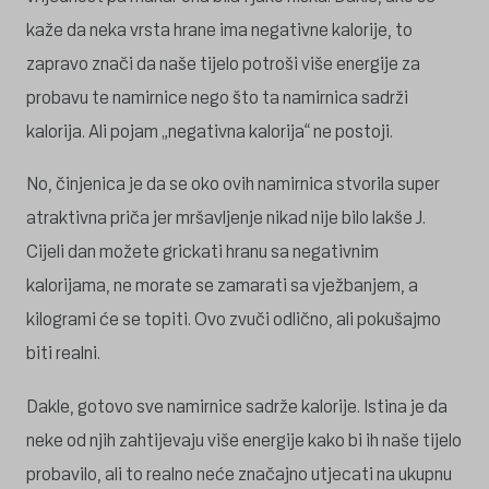
kaže da neka vrsta hrane ima negativne kalorije, to
zapravo znači da naše tijelo potroši više energije za
probavu te namirnice nego što ta namirnica sadrži
kalorija. Ali pojam „negativna kalorija“ ne postoji.
No, činjenica je da se oko ovih namirnica stvorila super
atraktivna priča jer mršavljenje nikad nije bilo lakše J.
Cijeli dan možete grickati hranu sa negativnim
kalorijama, ne morate se zamarati sa vježbanjem, a
kilogrami će se topiti. Ovo zvuči odlično, ali pokušajmo
biti realni.
Dakle, gotovo sve namirnice sadrže kalorije. Istina je da
neke od njih zahtijevaju više energije kako bi ih naše tijelo
probavilo, ali to realno neće značajno utjecati na ukupnu