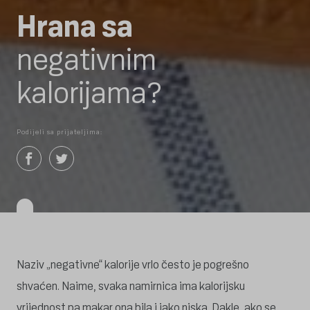
Hrana sa
negativnim
kalorijama?
Podijeli sa prijateljima:
Naziv „negativne“ kalorije vrlo često je pogrešno
shvaćen. Naime, svaka namirnica ima kalorijsku
vrijednost pa makar ona bila i jako niska. Dakle, ako se