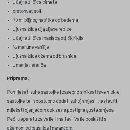
1 čajna žličica cimeta
prstohvat soli
70 ml biljnog napitka od badema
1 jušna žlica ulja uljane repice
1 čajna žličica maslaca od kikirikija
½ mahune vanilije
1 jušna žlica džema od brusnice
1 manja naranča
Priprema:
Pomiješati suhe sastojke i zasebno smiksati sve mokre
sastojke te ih postupno dodati suhoj smjesi i nastaviti
miješati pjenjačom dok se ne postigne gusta smjesa.
Peći u aparatu za vafle ili na tavi. Vafle poslužiti s
džemom od brusnice i narančom.