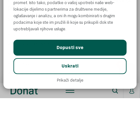
promet. Isto tako, podatke o vašoj upotrebi naše web-
porcija)
lokacije dijelimo s partnerima za društvene medije,
oglašavanje i analizu, a oni ih mogu kombinirati s drugim
Sastojci:
podacima koje ste im pružili ili koje su prikupili dok ste
upotrebljavali njihove usluge.
2 crvene paprike rog
100 g kuhanog bulgura
Dopusti sve
1 luk
1 mrkva
AI
Uskrati
1 jušna žlica ulja uljane repice
Prikaži detalje
sol, papar
prstohvat čili-paprike
1 šaka crvenog radiča
1 šaka naribanog crvenoga kupusa
1 čajna žličica bučina ulja
1 čajna žličica jabučnog octa