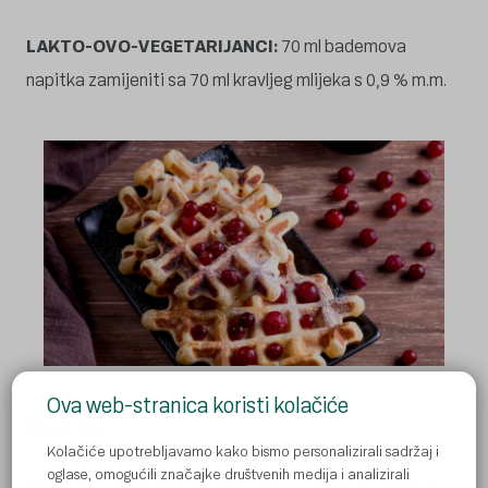
LAKTO-OVO-VEGETARIJANCI:
70 ml bademova
napitka zamijeniti sa 70 ml kravljeg mlijeka s 0,9 % m.m.
Ova web-stranica koristi kolačiće
Ručak
Kolačiće upotrebljavamo kako bismo personalizirali sadržaj i
oglase, omogućili značajke društvenih medija i analizirali
Paprike punjene bulgurom i crvena salata (1