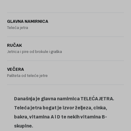
GLAVNA NAMIRNICA
Teleća jetra
RUČAK
Jetrica i pire od brokule i graška
VEČERA
Pašteta od teleće jetre
Današnja je glavna namirnica TELEĆA JETRA.
Teleća jetra bogat je izvor željeza, cinka,
bakra, vitamina A i D te nekih vitamina B-
skupine.