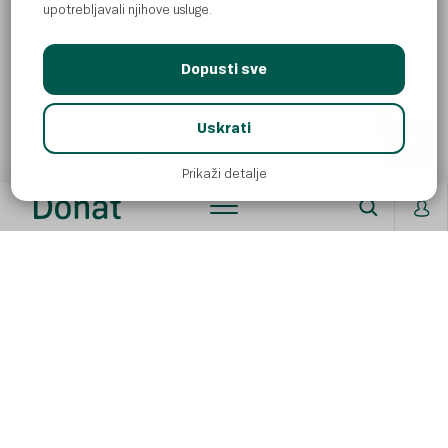
upotrebljavali njihove usluge.
Brokula
150 g
Grašak 100 g
Dopusti sve
Crna rotkva 50 g
Mrkva, naribana 100 g
AI
Uskrati
Maslinovo ulje 2 žlice
Prikaži detalje
Jabučni ocat 1 žlica
Priprema:
Tanko narezanu teleću jetru ispecite „na naglo“;
začinite je tek nakon pečenja. Brokulu i grašak
skuhajte u slanoj vodi te ih propasirajte. Za salatu
naribajte mrkvu i crnu rotkvu, posolite i začinite
maslinovim uljem i jabučnim octom.