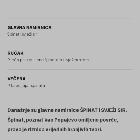
GLAVNA NAMIRNICA
Špinat i svježi sir
RUČAK
Pileća prsa punjena špinatom i svježim sirom
VEČERA
Pita od jaja i špinata
Današnje su glavne namirnice ŠPINAT i SVJEŽI SIR.
Špinat, poznat kao Popajevo omiljeno povrće,
prava je riznica vrijednih hranjivih tvari.