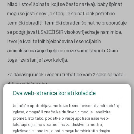
Mladi listovi špinata, koji se često nazivaju baby špinat,
mogu se jesti sirovi, a stariji je špinat ipak potrebno
termički obraditi. Termički obrađen špinat ne preporučuje
se podgrijavati. SVJEŽI SIR visokovrijedna je namirnica.
Izvor je kvalitetnih bjelančevina i esencijalnih
aminokiselina koje tijelo ne može samo stvoriti. Osim
toga, izvrstan je izvor kalcija.
Za današnji ručak i večeru trebat će vam 2 šake špinata i
4 žlice svježeg sira.
Ova web-stranica koristi kolačiće
Ručak: PILEĆA PRSA PUNJENA ŠPINATOM I SVJEŽIM
Kolačiće upotrebljavamo kako bismo personalizirali sadržaj i
SIROM
oglase, omogućili značajke društvenih medija i analizirali
promet. Isto tako, podatke o vašoj upotrebi naše web-
Sastojci:
lokacije dijelimo s partnerima za društvene medije,
oglašavanje i analizu, a oni ih mogu kombinirati s drugim