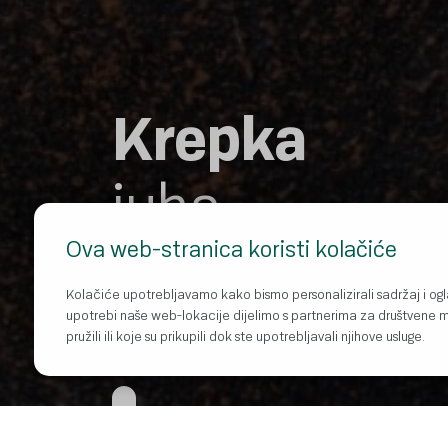
Krepka
juha
Ova web-stranica koristi kolačiće
POGLEDAJTE RECEPTE
Kolačiće upotrebljavamo kako bismo personalizirali sadržaj i ogla
upotrebi naše web-lokacije dijelimo s partnerima za društvene me
pružili ili koje su prikupili dok ste upotrebljavali njihove usluge.