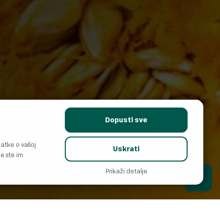
Podijeli sa prijateljima:
Dopusti sve
datke o vašoj
Uskrati
e ste im
AI
Prikaži detalje