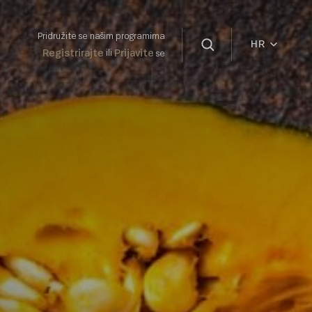
Pridružite se našim programima
HR
Registrirajte
Prijavite
ili
se