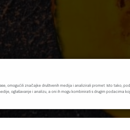
se, omogućili značajke društvenih medija i analizirali promet. Isto tako, po
dije, oglašavanje i analizu, a oni ih mogu kombinirati s drugim podacima koj