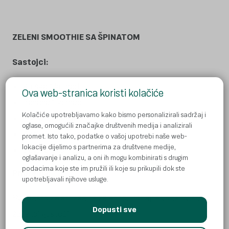
ZELENI SMOOTHIE SA ŠPINATOM
Sastojci:
Kruška 1 komad
Ova web-stranica koristi kolačiće
Banana 1 komad
Kolačiće upotrebljavamo kako bismo personalizirali sadržaj i
Špinat 2 šalice
oglase, omogućili značajke društvenih medija i analizirali
Bučine sjemenke 2 žlice
promet. Isto tako, podatke o vašoj upotrebi naše web-
lokacije dijelimo s partnerima za društvene medije,
Datulja 2 komada
oglašavanje i analizu, a oni ih mogu kombinirati s drugim
podacima koje ste im pružili ili koje su prikupili dok ste
Priprema:
upotrebljavali njihove usluge.
Sve sastojke smiksajte zajedno. Dodajte vode ovisno o
Dopusti sve
željenoj gustoći.