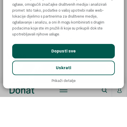
150 g
grčkog jogurta
oglase, omogućili značajke društvenih medija i analizirali
promet. Isto tako, podatke o vašoj upotrebi naše web-
150 ml
vode ili biljnog napitka
lokacije dijelimo s partnerima za društvene medije,
(nezaslađenog, od badema)
oglašavanje i analizu, a oni ih mogu kombinirati s drugim
podacima koje ste im pružili ili koje su prikupili dok ste
1 čajna žličica
lanenih sjemenki
upotrebljavali njihove usluge.
20 g
zobenih pahuljica
Dopusti sve
Video
AI
Uskrati
Prikaži detalje