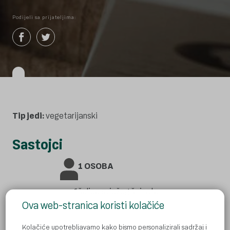
Podijeli sa prijateljima:
Tip jedi:
vegetarijanski
Sastojci
1 OSOBA
1
šalica svježeg špinata
Ova web-stranica koristi kolačiće
100 g
naranče
100 g
jabuke
Kolačiće upotrebljavamo kako bismo personalizirali sadržaj i