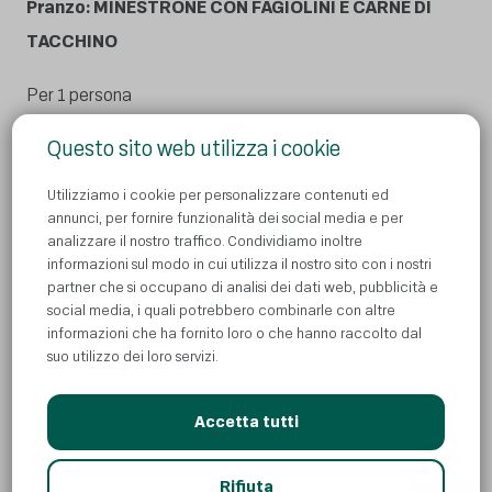
Pranzo: MINESTRONE CON FAGIOLINI E CARNE DI
TACCHINO
Per 1 persona
Questo sito web utilizza i cookie
Ingredienti:
Utilizziamo i cookie per personalizzare contenuti ed
150 g di carne di tacchino (la grandezza di un palmo di
annunci, per fornire funzionalità dei social media e per
mano)
analizzare il nostro traffico. Condividiamo inoltre
informazioni sul modo in cui utilizza il nostro sito con i nostri
100–150 g di fagiolini surgelati
partner che si occupano di analisi dei dati web, pubblicità e
1 cipolla piccola
social media, i quali potrebbero combinarle con altre
informazioni che ha fornito loro o che hanno raccolto dal
1 carota piccola, grattugiata
suo utilizzo dei loro servizi.
1 spicchio d’aglio
1 patata piccola
Accetta tutti
Olio d’oliva, sale, pepe e paprika dolce in polvere
1-2 cucchiaini di passata di pomodoro
AI
Rifiuta