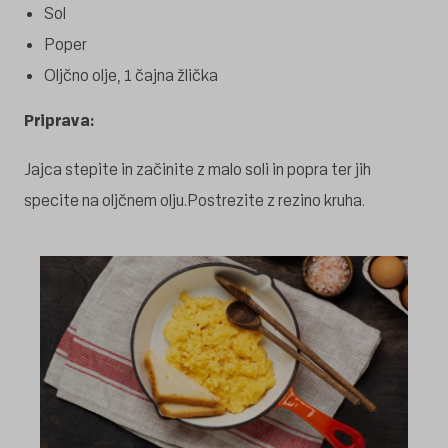
Sol
Poper
Oljčno olje, 1 čajna žlička
Priprava:
Jajca stepite in začinite z malo soli in popra ter jih
specite na oljčnem olju.Postrezite z rezino kruha.