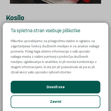
Kosilo
Ta spletna stran vsebuje piškotke
Tortilja s tunino na hitro (1 porcija)
Sestavine:
Piškotke uporabljamo za prilagoditev vsebin in oglasov, za
zagotavljanje funkcij družbenih medijev in za analize našega
prometa. Poleg tega delimo informacije o vaši uporabi
Konzervirana tunina, odcejena, 100g
našega mesta z našimi partnerji s področja družbenih
Konzervirana koruza, 2-3 jušne žlice
medijev, oglaševanja in analitike, ki jih morda kombinirajo z
drugimi informacijami, ki ste jim jih posredovali ali pa so jih
Rukola, 1 skodelica
zbrali skozi vašo uporabo njihovih storitev.
Paradižnik, ½ skodelice
Grški jogurt, ¼ šalice
Dovoli vse
¼ večje kumarice
Oljčno olje, 2 čajni žlički
AI
Zavrni
Limonin sok, ½ čajne žličke