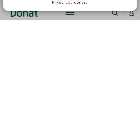
Prikaži podrobnosti
Tortilja, prb. 60g
Priprava:
V skledi zmešajte tunino, koruzo, rukolo in paradižnik.
Kumare narežite na majhne kocke, zmešajte z grškim
jogurtom. Grškemu jogurtu s kumaro dodajte limonin sok
in 1 čajno žličko oljčnega olja ter po želji začinite z malo
soli, poprom in drobnjakom. V ponvi segrejte tortiljo.
Tortiljo napolnite s tunino in zelenjavo ter prelijte z omako
iz grškega jogurta.