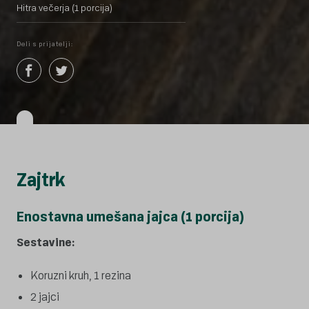
Hitra večerja (1 porcija)
Deli s prijatelji:
Zajtrk
Enostavna umešana jajca (1 porcija)
Sestavine:
Koruzni kruh, 1 rezina
2 jajci