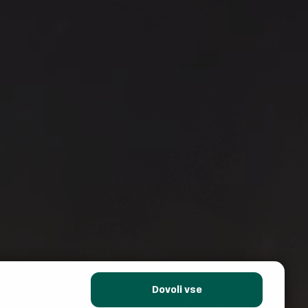
Deli s prijatelji:
Dovoli vse