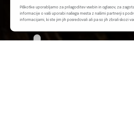
OGLEJ SI RECEPTE
Piškotke uporabljamo za prilagoditev vsebin in oglasov, za zagot
informacije o vaši uporabi našega mesta z našimi partnerji s podr
informacijami, ki ste jim jih posredovali ali pa so jih zbrali skozi v
GLAV
Jajca
KOSI
Solata 