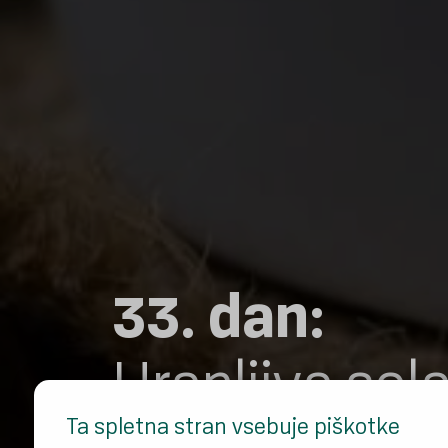
33. dan:
Hranljiva sol
Ta spletna stran vsebuje piškotke