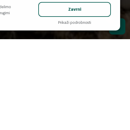
 delimo
Zavrni
rugimi
AI
Prikaži podrobnosti