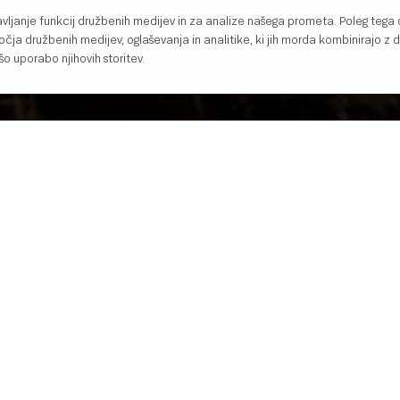
avljanje funkcij družbenih medijev in za analize našega prometa. Poleg tega
očja družbenih medijev, oglaševanja in analitike, ki jih morda kombinirajo z d
ašo uporabo njihovih storitev.
NA SESTAVINA
LO
s piščančjim mesom, jajci in zelenjavo