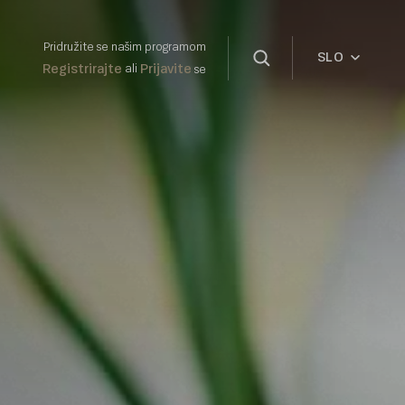
Pridružite se našim programom
SLO
Registrirajte
Prijavite
ali
se