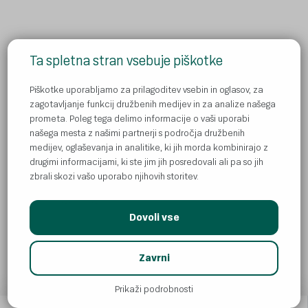
Ta spletna stran vsebuje piškotke
Kje kupiti Donat preko spleta?
Kontakt
Piškotke uporabljamo za prilagoditev vsebin in oglasov, za
zagotavljanje funkcij družbenih medijev in za analize našega
Pravila zasebnosti
prometa. Poleg tega delimo informacije o vaši uporabi
našega mesta z našimi partnerji s področja družbenih
Piškotki
medijev, oglaševanja in analitike, ki jih morda kombinirajo z
Obvestila
drugimi informacijami, ki ste jim jih posredovali ali pa so jih
zbrali skozi vašo uporabo njihovih storitev.
Dovoli vse
© Atlantic Droga Kolinska d.o.o
AI
Zavrni
All rights reserved. ADK is part of
Atlantic Grupa.
Prikaži podrobnosti