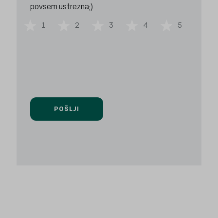
povsem ustrezna;)
1
2
3
4
5