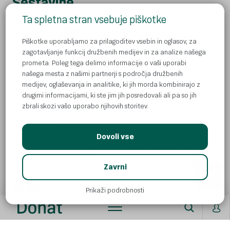
Sestavine
Ta spletna stran vsebuje piškotke
1 OSEBA
Piškotke uporabljamo za prilagoditev vsebin in oglasov, za
1 srednje veliko
jabolko granny smith
zagotavljanje funkcij družbenih medijev in za analize našega
prometa. Poleg tega delimo informacije o vaši uporabi
1
kuhana rdeča pesa
našega mesta z našimi partnerji s področja družbenih
1
srednje velik korenček
medijev, oglaševanja in analitike, ki jih morda kombinirajo z
drugimi informacijami, ki ste jim jih posredovali ali pa so jih
10 g
ingverja
zbrali skozi vašo uporabo njihovih storitev.
100 g
dimljenega tofuja
1 žlica
oljčnega olja
Dovoli vse
limonin sok in/ali pomarančni sok
sol in poper (po želji)
AI
Zavrni
Video
Prikaži podrobnosti