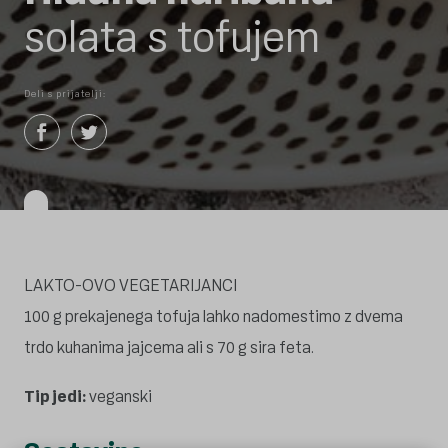
solata s tofujem
Deli s prijatelji:
LAKTO-OVO VEGETARIJANCI
100 g prekajenega tofuja lahko nadomestimo z dvema
trdo kuhanima jajcema ali s 70 g sira feta.
Tip jedi:
veganski