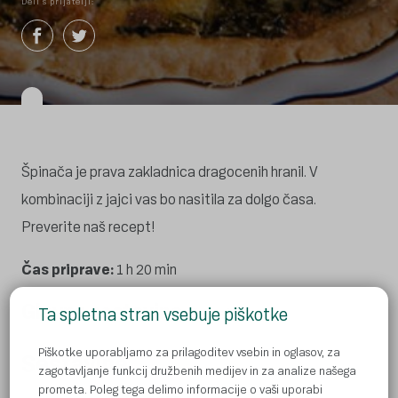
Deli s prijatelji:
Špinača je prava zakladnica dragocenih hranil. V
kombinaciji z jajci vas bo nasitila za dolgo časa.
Preverite naš recept!
Čas priprave:
1 h 20 min
Glavna sestavina
Ta spletna stran vsebuje piškotke
špinača
Piškotke uporabljamo za prilagoditev vsebin in oglasov, za
Sestavine
zagotavljanje funkcij družbenih medijev in za analize našega
prometa. Poleg tega delimo informacije o vaši uporabi