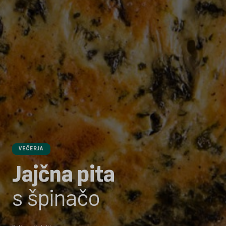
VEČERJA
Jajčna pita
s špinačo