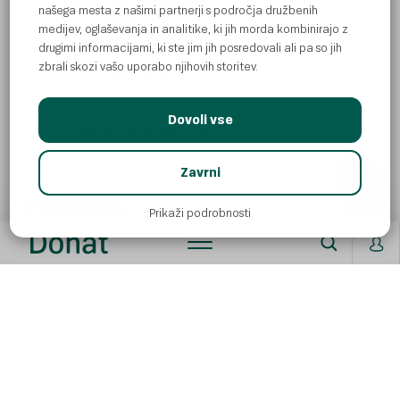
1 OSEBA
našega mesta z našimi partnerji s področja družbenih
medijev, oglaševanja in analitike, ki jih morda kombinirajo z
3
jajca
drugimi informacijami, ki ste jim jih posredovali ali pa so jih
zbrali skozi vašo uporabo njihovih storitev.
1 pest
špinače
2 žlici
skute
Dovoli vse
1 skodelica
šampinjonov
1 žlica
oljčnega olja
AI
Zavrni
Postopek
Prikaži podrobnosti
Na oljčnem olju na kratko podušite narezane
gobe, dokler ne izhlapi vsa vlaga.
Razžvrkljate tri jajca, dodajte malo mleka in
preostali nadev za kosilo (skuta in špinača) ter
po želji začinite s soljo in poprom.