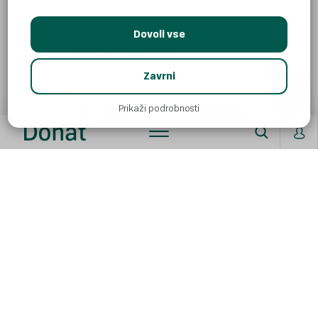
1 čajna žlička
svežega peteršilja
1 žlica
bučnih semen
Dovoli vse
1 žlica
bučnega olja
AI
Zavrni
Video
Prikaži podrobnosti
Postopek