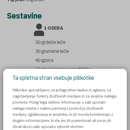
Sestavine
1 OSEBA
30 g
rdeče leče
30 g
rumene leče
40 g
pora
50 g
pasiranega paradižnika
Ta spletna stran vsebuje piškotke
400 ml
vode ali zelenjavne jušne osnove
1 žlica
oljčnega olja
Piškotke uporabljamo za prilagoditev vsebin in oglasov, za
1 strok
česna
zagotavljanje funkcij družbenih medijev in za analize našega
prometa. Poleg tega delimo informacije o vaši uporabi
1 čajna žlička
soli
našega mesta z našimi partnerji s področja družbenih
1/4 čajne žličke
kajenskega popra
medijev, oglaševanja in analitike, ki jih morda kombinirajo z
drugimi informacijami, ki ste jim jih posredovali ali pa so jih
1 čajna žlička
naribanega ingverja
zbrali skozi vašo uporabo njihovih storitev.