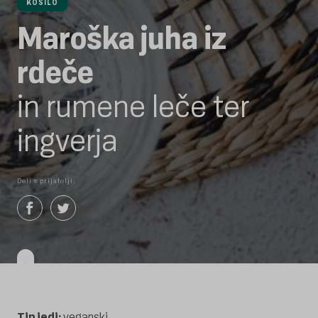
KOSILO
Maroška juha iz
rdeče
in rumene leče ter
ingverja
Deli s prijatelji:
Tip jedi:
veganski