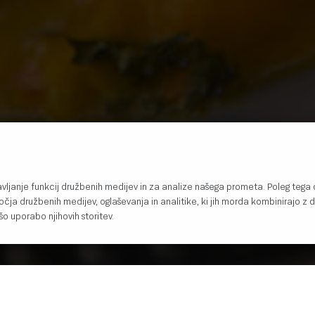
avljanje funkcij družbenih medijev in za analize našega prometa. Poleg tega
očja družbenih medijev, oglaševanja in analitike, ki jih morda kombinirajo z d
ašo uporabo njihovih storitev.