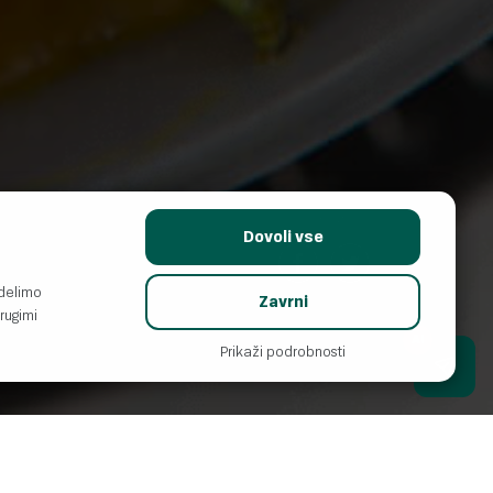
Deli s prijatelji:
Dovoli vse
 delimo
Zavrni
rugimi
AI
Prikaži podrobnosti