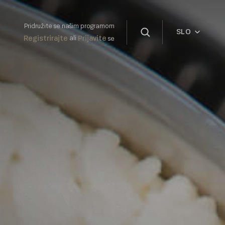
Pridružite se našim programom
SLO
Registrirajte
Prijavite
ali
se