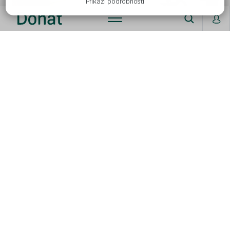
Prikaži podrobnosti
Postopek
Opran in očiščen por narežemo na kolobarje.
Na oljčnem olju prepražimo čebulo in dodamo
por ter zalijemo z zelenjavno jušno osnovo in
kuhamo toliko časa, da se por zmehča. Proti
koncu kuhanja dodamo še začimbe in ovseni