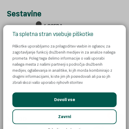
Sestavine
1 OSEBA
Ta spletna stran vsebuje piškotke
2
pora
Piškotke uporabljamo za prilagoditev vsebin in oglasov, za
200 ml
zelenjavne jušne osnove
zagotavljanje funkcij družbenih medijev in za analize našega
1
čebula
prometa. Poleg tega delimo informacije o vaši uporabi
našega mesta z našimi partnerji s področja družbenih
1 žlica
oljčnega olja
medijev, oglaševanja in analitike, ki jih morda kombinirajo z
100 ml
ovsenega napitka
drugimi informacijami, ki ste jim jih posredovali ali pa so jih
zbrali skozi vašo uporabo njihovih storitev.
ščepec soli
ščepec popra
Dovoli vse
1/4 žličke
muškatnega oreščka
AI
Video
Zavrni