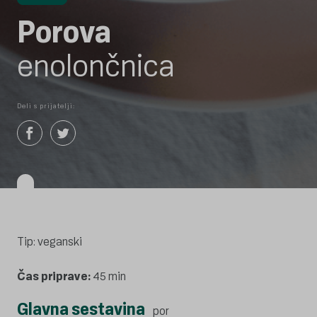
Porova
enolončnica
Deli s prijatelji:
Tip: veganski
Čas priprave:
45 min
Glavna sestavina
por