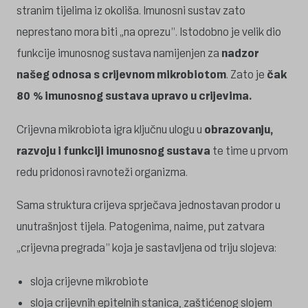
stranim tijelima iz okoliša. Imunosni sustav zato
neprestano mora biti „na oprezu”. Istodobno je velik dio
funkcije imunosnog sustava namijenjen za
nadzor
našeg odnosa s crijevnom mikrobiotom
. Zato je
čak
80 % imunosnog sustava upravo u crijevima.
Crijevna mikrobiota igra ključnu ulogu u
obrazovanju,
razvoju i funkciji imunosnog sustava
te time u prvom
redu pridonosi ravnoteži organizma.
Sama struktura crijeva sprječava jednostavan prodor u
unutrašnjost tijela. Patogenima, naime, put zatvara
„crijevna pregrada” koja je sastavljena od triju slojeva:
sloja crijevne mikrobiote
sloja crijevnih epitelnih stanica, zaštićenog slojem