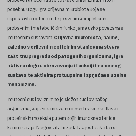
posebnu ulogu igra crijevna mikrobiota koja se
uspostavlja rođenjem te je svojim kompleksnim
probavnim i metaboličkim funkcijama usko povezana s
imunosnim sustavom.
Crijevna mikrobiota, naime,
zajedno s crijevnim epitelnim stanicama stvara
zaštitnu pregradu od patogenih organizama, igra
aktivnu ulogu u obrazovanju i funkciji imunosnog
sustava te aktivira protuupalne i sprječava upalne
mehanizme.
Imunosni sustav iznimno je složen sustav našeg
organizma, koji čine mreža imunosnih stanica, tkiva i
proteinskih molekula putem kojih imunosne stanice
komuniciraju. Njegov vitalni zadatak jest zaštita od