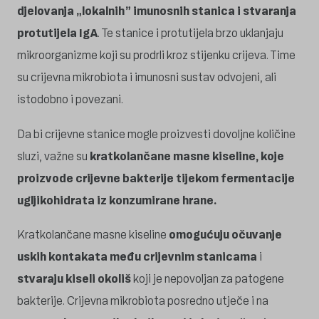
djelovanja „lokalnih” imunosnih stanica i stvaranja
protutijela IgA
. Te stanice i protutijela brzo uklanjaju
mikroorganizme koji su prodrli kroz stijenku crijeva. Time
su crijevna mikrobiota i imunosni sustav odvojeni, ali
istodobno i povezani.
Da bi crijevne stanice mogle proizvesti dovoljne količine
sluzi, važne su
kratkolančane masne kiseline, koje
proizvode crijevne bakterije tijekom fermentacije
ugljikohidrata iz konzumirane hrane.
Kratkolančane masne kiseline
omogućuju očuvanje
uskih kontakata među crijevnim stanicama
i
stvaraju kiseli okoliš
koji je nepovoljan za patogene
bakterije. Crijevna mikrobiota posredno utječe i na