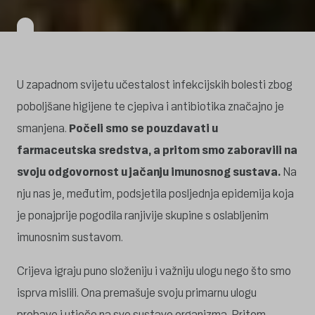
U zapadnom svijetu učestalost infekcijskih bolesti zbog
poboljšane higijene te cjepiva i antibiotika značajno je
smanjena.
Počeli smo se pouzdavati u
farmaceutska sredstva, a pritom smo zaboravili
na
svoju odgovornost u jačanju imunosnog sustava.
Na
nju nas je, međutim, podsjetila posljednja epidemija koja
je ponajprije pogodila ranjivije skupine s oslabljenim
imunosnim sustavom.
Crijeva igraju puno složeniju i važniju ulogu nego što smo
isprva mislili. Ona premašuje svoju primarnu ulogu
probave i utječe na sve sustave organizma. Pritom