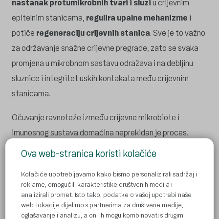
nastanak protumikrobnih tvari i sluzi
u crijevnim
epitelnim stanicama,
regulira upalne mehanizme
i
potiče
regeneraciju crijevnih stanica
. Sve je to važno
za održavanje snažne crijevne pregrade, zato se svaka
promjena u mikrobnom sastavu odražava i na debljinu
sluznice i integritet uskih kontakata među crijevnim
stanicama.
Očuvanje ravnoteže između crijevne mikrobiote i
imunosnog sustava domaćina neprekidan je proces.
Nepovoljan okoliš u crijevima i oslabljena struktura
Ova web-stranica koristi kolačiće
crijevne mikrobiote dovode do veće propusnosti crijeva
Kolačiće upotrebljavamo kako bismo personalizirali sadržaj i
te većeg prolaska mikroorganizama i lipopolisaharida
reklame, omogućili karakteristike društvenih medija i
(endotoksina) u krv, što
aktivira imunosne reakcije i
analizirali promet. Isto tako, podatke o vašoj upotrebi naše
web-lokacije dijelimo s partnerima za društvene medije,
upalne procese.
oglašavanje i analizu, a oni ih mogu kombinovati s drugim