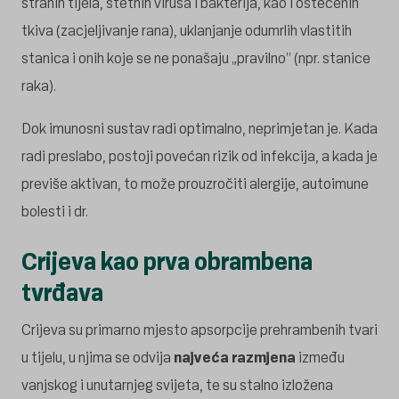
stranih tijela, štetnih virusa i bakterija, kao i oštećenih
tkiva (zacjeljivanje rana), uklanjanje odumrlih vlastitih
stanica i onih koje se ne ponašaju „pravilno” (npr. stanice
raka).
Dok imunosni sustav radi optimalno, neprimjetan je. Kada
radi preslabo, postoji povećan rizik od infekcija, a kada je
previše aktivan, to može prouzročiti alergije, autoimune
bolesti i dr.
Crijeva kao prva obrambena
tvrđava
Crijeva su primarno mjesto apsorpcije prehrambenih tvari
u tijelu, u njima se odvija
najveća razmjena
između
vanjskog i unutarnjeg svijeta, te su stalno izložena