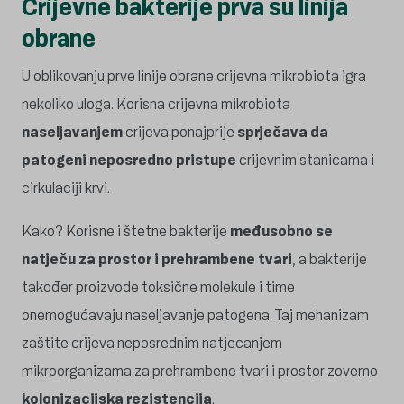
Crijevne bakterije prva su linija
obrane
U oblikovanju prve linije obrane crijevna mikrobiota igra
nekoliko uloga. Korisna crijevna mikrobiota
naseljavanjem
crijeva ponajprije
sprječava da
patogeni neposredno pristupe
crijevnim stanicama i
cirkulaciji krvi.
Kako? Korisne i štetne bakterije
međusobno se
natječu za prostor i prehrambene tvari
, a bakterije
također proizvode toksične molekule i time
onemogućavaju naseljavanje patogena. Taj mehanizam
zaštite crijeva neposrednim natjecanjem
mikroorganizama za prehrambene tvari i prostor zovemo
kolonizacijska rezistencija
.