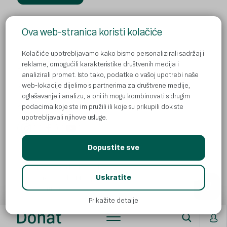
Ova web-stranica koristi kolačiće
Kolačiće upotrebljavamo kako bismo personalizirali sadržaj i
reklame, omogućili karakteristike društvenih medija i
Pravila zaštite privatnosti
analizirali promet. Isto tako, podatke o vašoj upotrebi naše
web-lokacije dijelimo s partnerima za društvene medije,
Kontakt
oglašavanje i analizu, a oni ih mogu kombinovati s drugim
Kolačići
podacima koje ste im pružili ili koje su prikupili dok ste
upotrebljavali njihove usluge.
Dopustite sve
© Atlantic Droga Kolinska d.o.o
AI
Uskratite
All rights reserved. ADK is part of
Atlantic Grupa.
Prikažite detalje