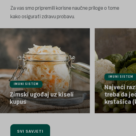
Za vas smo pripremili korisne naučne priloge o tome
kako osigurati zdravu probavu.
IMUNI SISTEM
IMUNI SISTEM
Najveći raz
Zimski ugođaj uz kiseli
treba da j
kupus
krstašica 
SVI SAVJETI