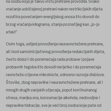
na osobu koja je takvu vrstu prehrane provodila. Svako
vraćanje uobičajenoj prehrani nakon restrikcijskih dijeta
rezultira povećanjem energijskog unosa što dovodi do
brzog vraćanja kilograma, stanja poznatijeg kao „jo-jo
efekt“.
Osim toga, uslijed provođenja neuravnotežene prehrane,
ali i kod samoinicijativnog provođenja redukcijskih dijeta,
često dolazi i do poremećaja rada probave i pojave
probavnih tegoba što dovodi nerijetko i do poremećaja
ravnoteže crijevne mikrobiote, odnosno razvoja disbioze.
Štoviše, zbog nepravilne i neuravnotežene prehrane, ali i
mnogih drugih vanjskih utjecaja, poput kontinuiranog
stresa, manjka sna, konzumacije alkohola, nedovoljne i
nepravilne hidracije, sve je veći broj osoba koje pate od