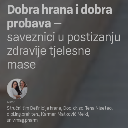
Dobra hrana i dobra
probava –
saveznici u postizanju
zdravije tjelesne
mase
Autor:
Stručni tim Definicije hrane, Doc. dr. sc. Tena Niseteo,
dipl.ing.preh.teh., Karmen Matković Melki,
univ.mag.pharm.