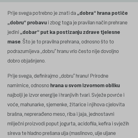
Prije svega potrebno je znati da
„dobra“ hrana potiče
„dobru“ probavu
i zbog toga je pravilan način prehrane
jedini
„dobar“ put ka postizanju zdrave tjelesne
mase
. Što je to pravilna prehrana, odnosno što to
podrazumijeva „dobru“ hranu vrlo često nije dovoljno
dobro objašnjeno.
Prije svega, definirajmo „dobru“ hranu! Prirodne
namirnice, odnosno
hrana u svom izvornom obliku
najbolji je izvor energije i hranjivih tvari. Svježe povrće i
voće, mahunarke, sjemenke, žitarice i njihova cjelovita
brašna, neprerađeno meso, riba i jaja, jednostavni
mliječni proizvodi poput jogurta, acidofila, kefira i svježih
sireva te hladno prešana ulja (maslinovo, ulje uljane