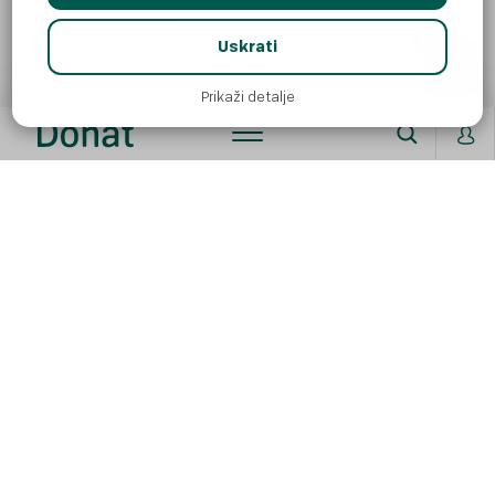
Svinjetina 100 g
AI
Uskrati
Svinjska mast 1 žlica
Prikaži detalje
Priprema:
Pasirajte pečenu tikvu, dodajte joj jedno jaje, brašno i
malo soli te zamijesite tijesto. Kad dobijete mekano
tijesto, razvaljajte ga u tanki valjak te režite na manje
komadiće. Na svinjskoj masti pirjate luk i dodajte kiseli
kupus. Posolite, popaprite i dodajte malo crvene paprike
te podlijte vodom. Pred kraj kuhanja dodajte svinjetinu
narezanu na kockice. Pirjani kupus poslužite s kuhanim
njokima od tikve.