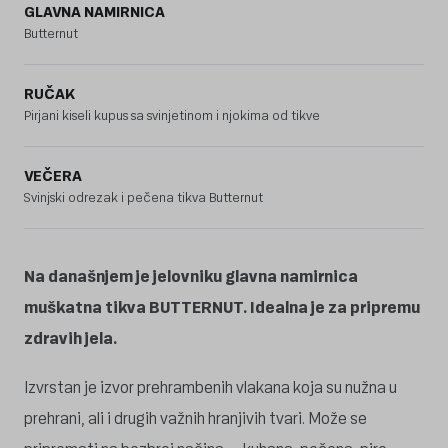
GLAVNA NAMIRNICA
Butternut
RUČAK
Pirjani kiseli kupus sa svinjetinom i njokima od tikve
VEČERA
Svinjski odrezak i pečena tikva Butternut
Na današnjem je jelovniku glavna namirnica
muškatna tikva BUTTERNUT. Idealna je za pripremu
zdravih jela.
Izvrstan je izvor prehrambenih vlakana koja su nužna u
prehrani, ali i drugih važnih hranjivih tvari. Može se