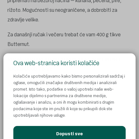
pripremati na bezbroj načina – kuhana, pečena, pire,
rižoto. Mogućnosti su neograničene, a dobrobiti za
zdravlje velike.
Za današnji ručak i večeru trebat će vam 400 g tikve
Butternut.
Ručak: PIRJANI KISELI KUPUS SA SVINJETINOM I
Ova web-stranica koristi kolačiće
NJOKIMA OD TIKVE
Kolačiće upotrebljavamo kako bismo personalizirali sadržaj i
oglase, omogućili značajke društvenih medija i analizirali
Sastojci:
promet. Isto tako, podatke o vašoj upotrebi naše web-
lokacije dijelimo s partnerima za društvene medije,
Tikva Butternut 200 g
oglašavanje i analizu, a oni ih mogu kombinirati s drugim
Brašno 50 g
podacima koje ste im pružili ili koje su prikupili dok ste
upotrebljavali njihove usluge.
Jaje 1 komad
Kiseli kupus 250 g
Dopusti sve
Luk 30 g