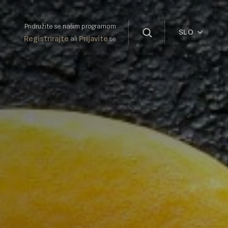
Pridružite se našim programom
SLO
Registrirajte
Prijavite
ali
se