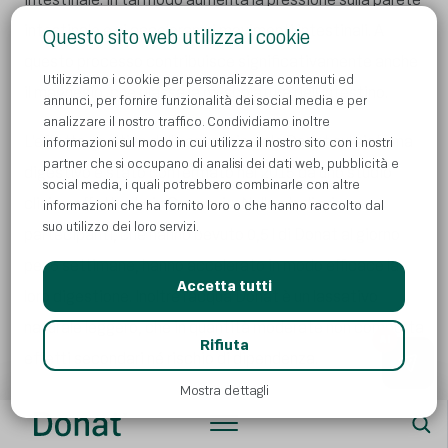
intestinale e si accelerano i movimenti intestinali. A
Questo sito web utilizza i cookie
questo processo contribuisce significativamente anche
Utilizziamo i cookie per personalizzare contenuti ed
il magnesio, che rilassa la muscolatura dell’intestino.
annunci, per fornire funzionalità dei social media e per
analizzare il nostro traffico. Condividiamo inoltre
L’effetto positivo dell’acqua minerale Donat sul sistema
informazioni sul modo in cui utilizza il nostro sito con i nostri
partner che si occupano di analisi dei dati web, pubblicità e
digestivo è stato confermato nel 2015 da uno studio
social media, i quali potrebbero combinarle con altre
clinico effettuato in Germania. Nello studio, i
informazioni che ha fornito loro o che hanno raccolto dal
suo utilizzo dei loro servizi.
partecipanti, che hanno bevuto 0,5 l di Donat al giorno
per 6 settimane, hanno accelerato in modo efficace la
Accetta tutti
loro digestione. Inoltre l’acqua Donat è un lassativo
naturale leggero, che in quantità moderate non comporta
AI
Rifiuta
effetti secondari né rischio di dipendenza.
Mostra dettagli
Affinché l’acqua Donat possa accelerare la digestione in
modo più efficace, occorre berla correttamente.