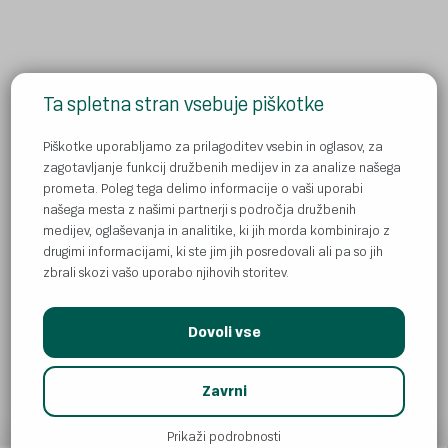
Ta spletna stran vsebuje piškotke
Kje kupiti Donat preko spleta?
Kontakt
Piškotke uporabljamo za prilagoditev vsebin in oglasov, za
zagotavljanje funkcij družbenih medijev in za analize našega
Pravila zasebnosti
prometa. Poleg tega delimo informacije o vaši uporabi
našega mesta z našimi partnerji s področja družbenih
Piškotki
medijev, oglaševanja in analitike, ki jih morda kombinirajo z
Obvestila
drugimi informacijami, ki ste jim jih posredovali ali pa so jih
zbrali skozi vašo uporabo njihovih storitev.
Dovoli vse
© Atlantic Droga Kolinska d.o.o
AI
Zavrni
All rights reserved. ADK is part of
Atlantic Grupa.
Prikaži podrobnosti