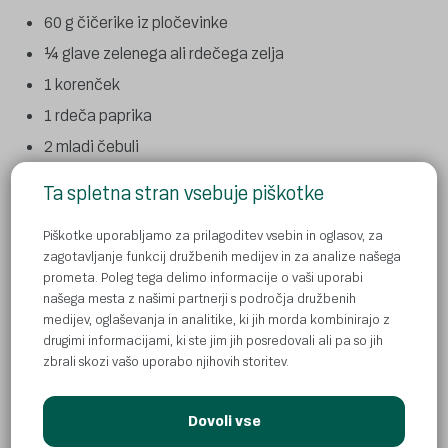
60 g čičerike iz pločevinke
¼ glave zelenega ali rdečega zelja
1 korenček
1 rdeča paprika
2 mladi čebuli
20 g mikro zelenjave
Ta spletna stran vsebuje piškotke
5 metinih listov
Piškotke uporabljamo za prilagoditev vsebin in oglasov, za
5 listov riževega papirja
zagotavljanje funkcij družbenih medijev in za analize našega
2 žlički sezamovega olja
prometa. Poleg tega delimo informacije o vaši uporabi
našega mesta z našimi partnerji s področja družbenih
½ čajne žličke čilija
medijev, oglaševanja in analitike, ki jih morda kombinirajo z
½ čajne žličke soli
drugimi informacijami, ki ste jim jih posredovali ali pa so jih
1 žlica sladko-kisle omake
zbrali skozi vašo uporabo njihovih storitev.
1 žlica sojine omake
Dovoli vse
dodatnih 100 ml olja za cvrtje (sončnično olje)