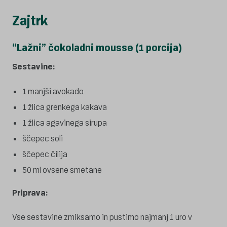
Zajtrk
“Lažni” čokoladni mousse (1 porcija)
Sestavine:
1 manjši avokado
1 žlica grenkega kakava
1 žlica agavinega sirupa
ščepec soli
ščepec čilija
50 ml ovsene smetane
Priprava:
Vse sestavine zmiksamo in pustimo najmanj 1 uro v