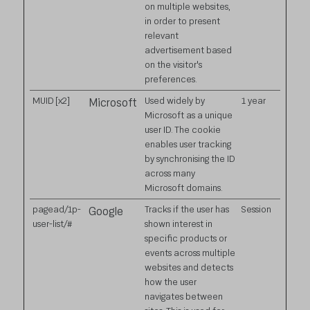
on multiple websites,
in order to present
relevant
advertisement based
on the visitor's
preferences.
MUID [x2]
Used widely by
1 year
Microsoft
Microsoft as a unique
user ID. The cookie
enables user tracking
by synchronising the ID
across many
Microsoft domains.
pagead/1p-
Tracks if the user has
Session
Google
user-list/#
shown interest in
specific products or
events across multiple
websites and detects
how the user
navigates between