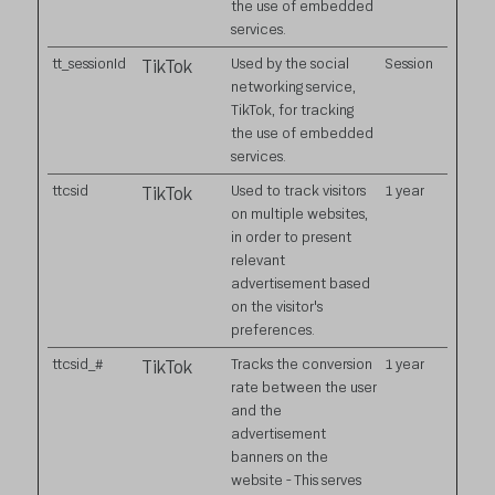
the use of embedded
services.
tt_sessionId
Used by the social
Session
TikTok
networking service,
TikTok, for tracking
the use of embedded
services.
ttcsid
Used to track visitors
1 year
TikTok
on multiple websites,
in order to present
relevant
advertisement based
on the visitor's
preferences.
ttcsid_#
Tracks the conversion
1 year
TikTok
rate between the user
and the
advertisement
banners on the
website - This serves