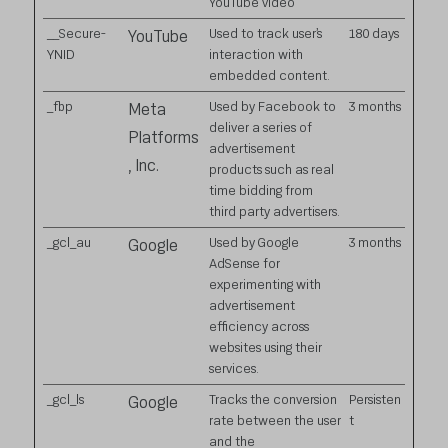
YouTube video
__Secure-
Used to track user’s
180 days
YouTube
YNID
interaction with
embedded content.
_fbp
Used by Facebook to
3 months
Meta
deliver a series of
Platforms
advertisement
, Inc.
products such as real
time bidding from
third party advertisers.
_gcl_au
Used by Google
3 months
Google
AdSense for
experimenting with
advertisement
efficiency across
websites using their
services.
_gcl_ls
Tracks the conversion
Persisten
Google
rate between the user
t
and the