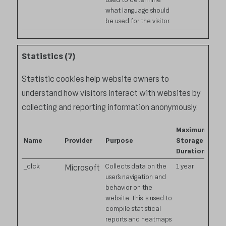
what language should
be used for the visitor.
Statistics (7)
Statistic cookies help website owners to
understand how visitors interact with websites by
collecting and reporting information anonymously.
Maximum
Name
Provider
Purpose
Storage
Duration
_clck
Collects data on the
1 year
Microsoft
user’s navigation and
behavior on the
website. This is used to
compile statistical
reports and heatmaps