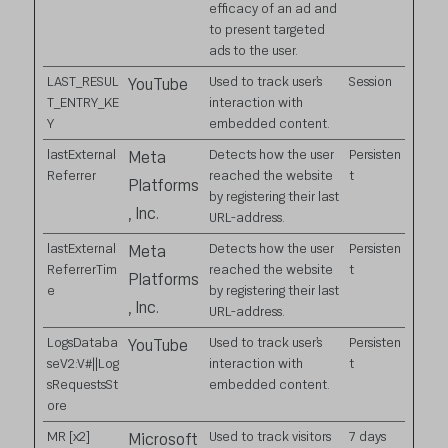
efficacy of an ad and
to present targeted
ads to the user.
LAST_RESUL
Used to track user’s
Session
YouTube
T_ENTRY_KE
interaction with
Y
embedded content.
lastExternal
Detects how the user
Persisten
Meta
Referrer
reached the website
t
Platforms
by registering their last
, Inc.
URL-address.
lastExternal
Detects how the user
Persisten
Meta
ReferrerTim
reached the website
t
Platforms
e
by registering their last
, Inc.
URL-address.
LogsDataba
Used to track user’s
Persisten
YouTube
seV2:V#||Log
interaction with
t
sRequestsSt
embedded content.
ore
MR [x2]
Used to track visitors
7 days
Microsoft