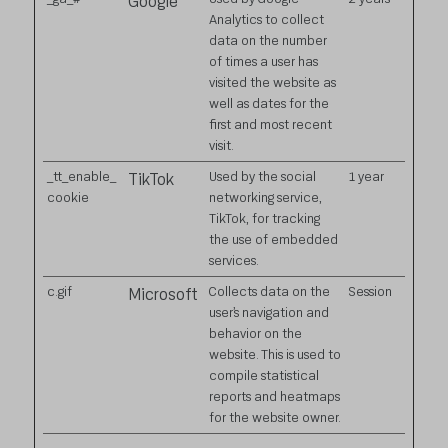
Google
Analytics to collect
data on the number
of times a user has
visited the website as
well as dates for the
first and most recent
visit.
_tt_enable_
Used by the social
1 year
TikTok
cookie
networking service,
TikTok, for tracking
the use of embedded
services.
c.gif
Collects data on the
Session
Microsoft
user’s navigation and
behavior on the
website. This is used to
compile statistical
reports and heatmaps
for the website owner.