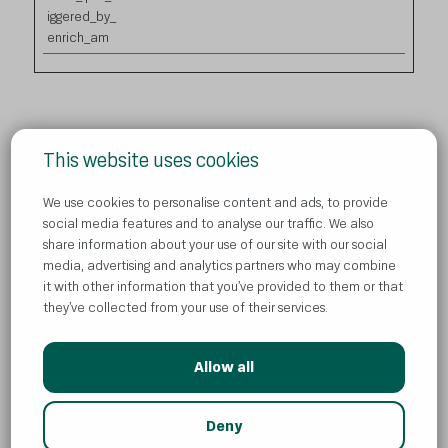
iggered_by_
enrich_am
This website uses cookies
We use cookies to personalise content and ads, to provide
Політика конфіденційності
social media features and to analyse our traffic. We also
share information about your use of our site with our social
Потрібна допомога
media, advertising and analytics partners who may combine
Файли cookie
it with other information that you’ve provided to them or that
they’ve collected from your use of their services.
Allow all
© Atlantic Droga Kolinska d.o.o.
Deny
All rights reserved. ADK є