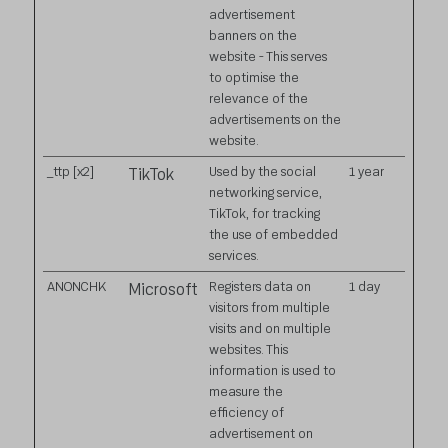
advertisement
banners on the
website - This serves
to optimise the
relevance of the
advertisements on the
website.
_ttp [x2]
Used by the social
1 year
TikTok
networking service,
TikTok, for tracking
the use of embedded
services.
ANONCHK
Registers data on
1 day
Microsoft
visitors from multiple
visits and on multiple
websites. This
information is used to
measure the
efficiency of
advertisement on