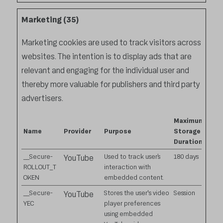
Marketing (35)
Marketing cookies are used to track visitors across
websites. The intention is to display ads that are
relevant and engaging for the individual user and
thereby more valuable for publishers and third party
advertisers.
Maximum
Name
Provider
Purpose
Storage
Duration
__Secure-
Used to track user’s
180 days
YouTube
ROLLOUT_T
interaction with
OKEN
embedded content.
__Secure-
Stores the user's video
Session
YouTube
YEC
player preferences
using embedded