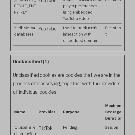
YouTube
RESULT_ENT
player preferences
t
RY_KEY
using embedded
YouTube video
YtIdbMeta#
Used to track user’s
Persisten
YouTube
databases
interaction with
t
embedded content.
Unclassified (1)
Unclassified cookies are cookies that we are in the
process of classifying, together with the providers
of individual cookies.
Maximum
Name
Provider
Purpose
Storage
Duration
tt_pixel_is_e
Pending
Session
TikTok
nrich_ipv6_tr