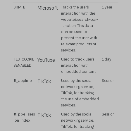
SRM_B
Tracks the user’s
1 year
Microsoft
interaction with the
website’s search-bar-
function. This data
can be used to
present the user with
relevant products or
services.
TESTCOOKIE
Used to track user’s
1 day
YouTube
SENABLED
interaction with
embedded content.
tt_appInfo
Used by the social
Session
TikTok
networking service,
TikTok, for tracking
the use of embedded
services.
tt_pixel_sess
Used by the social
Session
TikTok
ion_index
networking service,
TikTok, for tracking