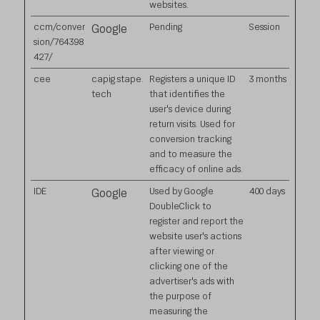
websites.
ccm/conver
Pending
Session
Google
sion/764398
427/
cee
capig.stape.
Registers a unique ID
3 months
tech
that identifies the
user's device during
return visits. Used for
conversion tracking
and to measure the
efficacy of online ads.
IDE
Used by Google
400 days
Google
DoubleClick to
register and report the
website user's actions
after viewing or
clicking one of the
advertiser's ads with
the purpose of
measuring the