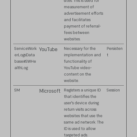
sites. This is used for
measurement of
advertisement efforts
and facilitates
payment of referral-
fees between
websites.
ServiceWork
Necessary for the
Persisten
YouTube
erLogsData
implementation and
t
base#SWHe
functionality of
althLog
YouTube video-
content on the
website.
SM
Registers a unique ID
Session
Microsoft
that identifies the
user's device during
return visits across
websites that use the
same ad network. The
ID is used to allow
targeted ads.