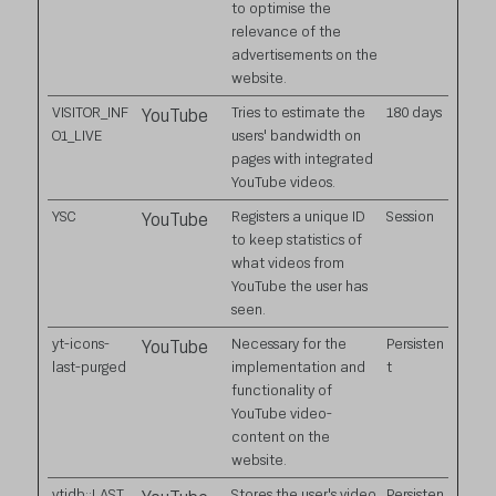
to optimise the
relevance of the
advertisements on the
website.
VISITOR_INF
Tries to estimate the
180 days
YouTube
O1_LIVE
users' bandwidth on
pages with integrated
YouTube videos.
YSC
Registers a unique ID
Session
YouTube
to keep statistics of
what videos from
YouTube the user has
seen.
yt-icons-
Necessary for the
Persisten
YouTube
last-purged
implementation and
t
functionality of
YouTube video-
content on the
website.
ytidb::LAST_
Stores the user's video
Persisten