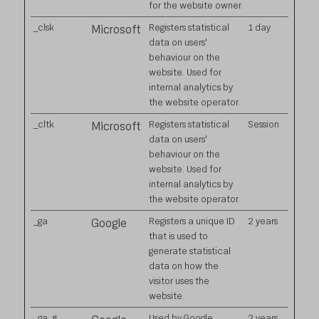
for the website owner.
_clsk
Registers statistical
1 day
Microsoft
data on users'
behaviour on the
website. Used for
internal analytics by
the website operator.
_cltk
Registers statistical
Session
Microsoft
data on users'
behaviour on the
website. Used for
internal analytics by
the website operator.
_ga
Registers a unique ID
2 years
Google
that is used to
generate statistical
data on how the
visitor uses the
website.
_ga_#
Used by Google
2 years