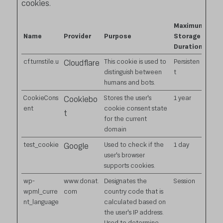
cookies.
Maximum
Name
Provider
Purpose
Storage
Duration
cf.turnstile.u
This cookie is used to
Persisten
Cloudflare
distinguish between
t
humans and bots.
CookieCons
Stores the user's
1 year
Cookiebo
ent
cookie consent state
t
for the current
domain
test_cookie
Used to check if the
1 day
Google
user's browser
supports cookies.
wp-
www.donat.
Designates the
Session
wpml_curre
com
country code that is
nt_language
calculated based on
the user's IP address.
Used to determine