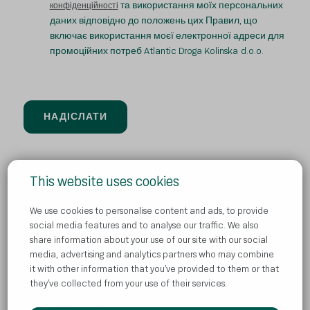
та використання моїх персональних
конфіденційності
даних відповідно до положень цих Правил, що
включає використання моєї електронної адреси для
промоційних потреб Atlantic Droga Kolinska d.o.o.
This website uses cookies
We use cookies to personalise content and ads, to provide
Політика конфіденційності
social media features and to analyse our traffic. We also
share information about your use of our site with our social
Потрібна допомога
media, advertising and analytics partners who may combine
Файли cookie
it with other information that you’ve provided to them or that
they’ve collected from your use of their services.