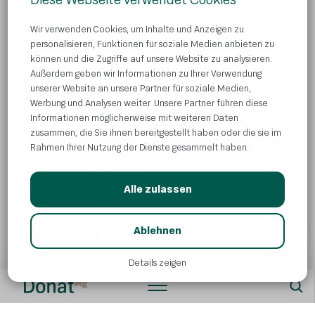
1
kleinere Zwiebel
4 Esslöffel
Hefeflocken
Wir verwenden Cookies, um Inhalte und Anzeigen zu
52 Esslöffel
Olivenöl
personalisieren, Funktionen für soziale Medien anbieten zu
können und die Zugriffe auf unsere Website zu analysieren.
1 dl
Sauerkrautwasser
Außerdem geben wir Informationen zu Ihrer Verwendung
1 Teelöffel
Salz
unserer Website an unsere Partner für soziale Medien,
Werbung und Analysen weiter. Unsere Partner führen diese
1 Teelöffel
Oregano
Informationen möglicherweise mit weiteren Daten
100 g
Cashewnüsse
zusammen, die Sie ihnen bereitgestellt haben oder die sie im
Rahmen Ihrer Nutzung der Dienste gesammelt haben.
1 Messerspitze
Muskatnuss
2 dl
Wasser
Alle zulassen
50 g
Walnüsse
AI
Ablehnen
Verfahren
Details zeigen
Cashewnüsse in heißem Wasser einweichen.