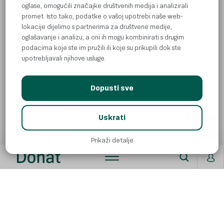
oglase, omogućili značajke društvenih medija i analizirali
1 dl
vode od kiselog kupusa
promet. Isto tako, podatke o vašoj upotrebi naše web-
lokacije dijelimo s partnerima za društvene medije,
1 mala žlica
soli
oglašavanje i analizu, a oni ih mogu kombinirati s drugim
1 mala žlica
origana
podacima koje ste im pružili ili koje su prikupili dok ste
upotrebljavali njihove usluge.
100 g
indijskih oraščića
1 vrh noža
muškatnog oraščića
Dopusti sve
2 dl
vode
50 g
orehov
AI
Uskrati
Postupak
Prikaži detalje
Namočite indijske oraščiće u vrućoj vodi.
Mrkvu i krumpir ogulite, operite i narežite na
kockice. Luk ogulite i narežite na kockice.