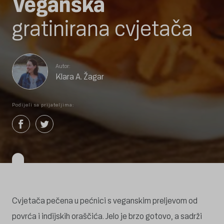
Veganska
gratinirana cvjetača
Autor:
Klara A. Žagar
Podijeli sa prijateljima:
Cvjetača pečena u pećnici s veganskim preljevom od
povrća i indijskih oraščića. Jelo je brzo gotovo, a sadrži