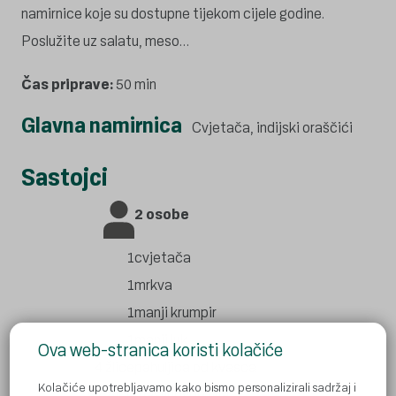
namirnice koje su dostupne tijekom cijele godine.
Poslužite uz salatu, meso…
Čas priprave:
50 min
Glavna namirnica
Cvjetača, indijski oraščići
Sastojci
2 osobe
1
cvjetača
1
mrkva
1
manji krumpir
1
manji luk
Ova web-stranica koristi kolačiće
4 žlice
pahuljica od kvasca
Kolačiće upotrebljavamo kako bismo personalizirali sadržaj i
52 žlice
maslinovog ulja