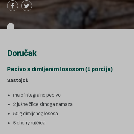
Doručak
Pecivo s dimljenim lososom (1 porcija)
Sastojci:
malo integralno pecivo
2 jušne žlice sirnoga namaza
50 g dimljenog lososa
5 cherry rajčica