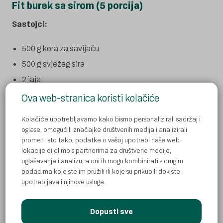
Fit burek sa sirom (5 porcija)
Sastojci:
500 g kora za savijaču
500 g svježeg sira
2 jaja
200 ml jogurta
Ova web-stranica koristi kolačiće
suncokretovo ulje za premazati kore
Kolačiće upotrebljavamo kako bismo personalizirali sadržaj i
sol
oglase, omogućili značajke društvenih medija i analizirali
kravlje mlijeko za kore
promet. Isto tako, podatke o vašoj upotrebi naše web-
lokacije dijelimo s partnerima za društvene medije,
maslac za premazati posudu za pečenje
oglašavanje i analizu, a oni ih mogu kombinirati s drugim
podacima koje ste im pružili ili koje su prikupili dok ste
Priprema
:
upotrebljavali njihove usluge.
Odvojiti 4 kore. U veću posudu staviti sir, vrhnje, jaja i sol
Dopusti sve
prema ukusu. Sve dobro izmiješati i na kraju dodati 4