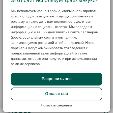
Этот сайт использует файлы «куки»
ВСЕ СОВЕТЫ
Мы используем файлы cookie, чтобы анализировать
трафик, подбирать для вас подходящий контент и
рекламу, а также дать вам возможность делиться
информацией в социальных сетях. Мы передаем
информацию о ваших действиях на сайте партнерам
Google: социальным сетям и компаниям,
Гарантия конфиденциальности
занимающимся рекламой и веб-аналитикой. Наши
партнеры могут комбинировать эти сведения с
Связаться с нами
предоставленной вами информацией, а также
Куки
данными, которые они получили при использовании
вами их сервисов.
Разрешить все
© Atlantic Droga Kolinska d.o.o
Отказаться
All rights reserved. ADK is part of
Atlantic Grupa.
Показать сведения