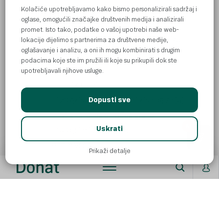
2 režnja
češnjaka
Kolačiće upotrebljavamo kako bismo personalizirali sadržaj i
oglase, omogućili značajke društvenih medija i analizirali
1 lovorov
list
promet. Isto tako, podatke o vašoj upotrebi naše web-
1 čajna žličica
slatke crvene mljevene paprike
lokacije dijelimo s partnerima za društvene medije,
oglašavanje i analizu, a oni ih mogu kombinirati s drugim
2 čajne žličice
soli
podacima koje ste im pružili ili koje su prikupili dok ste
1 prstovet
papra
upotrebljavali njihove usluge.
1
krumpir
120 g
kisele repe (može i kiselog zelja)
Dopusti sve
80 g
kuhanog smeđeg graha
AI
Uskrati
100 g
dimljenog tofua
600 ml
vode
Prikaži detalje
ZA POSIPANJE:
20 g
bučinih sjemenki
20 g
sjemenki suncokreta
1 žlica
maslinovog ulja