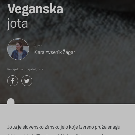
Veganska
jota
Autor:
Klara Avsenik Žagar
Podijeli sa prijateljima:
Jota je slovensko zimsko jelo koje izvrsno pruža snagu