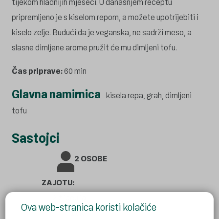
tijekom hladnijih mjeseci. U današnjem receptu
pripremljeno je s kiselom repom, a možete upotrijebiti i
kiselo zelje. Budući da je veganska, ne sadrži meso, a
slasne dimljene arome pružit će mu dimljeni tofu.
Čas priprave:
60 min
Glavna namirnica
kisela repa, grah, dimljeni
tofu
Sastojci
2 OSOBE
ZA JOTU:
2 žlice
ulja
Ova web-stranica koristi kolačiće
1
luk