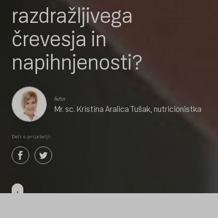
razdražljivega
črevesja in
napihnjenosti?
Avtor:
Mr. sc. Kristina Aralica Tušak, nutricionistka
Deli s prijatelji: