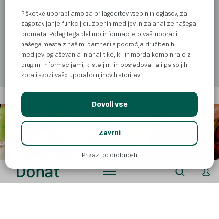
Žal za IBS ni zdravila, vendar je napihnjenost
Piškotke uporabljamo za prilagoditev vsebin in oglasov, za
zagotavljanje funkcij družbenih medijev in za analize našega
precej uspešno mogoče nadzorovati ali celo
prometa. Poleg tega delimo informacije o vaši uporabi
preprečiti, če se izognete običajnim
našega mesta z našimi partnerji s področja družbenih
medijev, oglaševanja in analitike, ki jih morda kombinirajo z
sprožilcem in spremenite prehrano.
drugimi informacijami, ki ste jim jih posredovali ali pa so jih
zbrali skozi vašo uporabo njihovih storitev.
Dovoli vse
AI
Zavrni
Prikaži podrobnosti