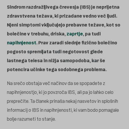
Sindrom razdražljivega črevesja (IBS) je neprijetna
zdravstvena težava, ki prizadane vedno več ljudi.
Njeni simptomi vključujejo prebavne težave, kot so
bolečine v trebuhu, driska,
zaprtje
, pa tudi
napihnjenost
. Prav zaradi slednje fizično bolečino
pogosto spremljata tudi negotovost glede
lastnega telesa in nižja samopodoba, kar še
potencira učinke tega sodobnega problema.
Na srečo obstaja več načinov da se spopadete z
napihnjenostjo, ki jo povzroča IBS, ali pa jo lahko celo
preprečite. Ta članek prinaša nekaj nasvetov in splošnih
informacij o IBS in napihnjenosti, ki vam bodo pomagale
bolje razumeti to stanje.