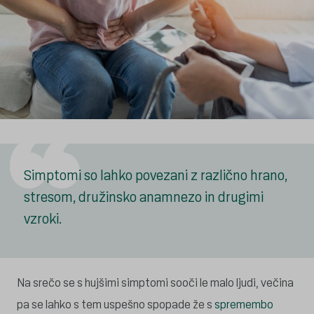
Simptomi so lahko povezani z različno hrano,
stresom, družinsko anamnezo in drugimi
vzroki.
Na srečo se s hujšimi simptomi sooči le malo ljudi, večina
pa se lahko s tem uspešno spopade že s
spremembo