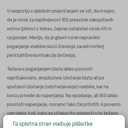
V nasprotju s splošnim prepričanjem se zdi, da ni nujno,
da je vzrok za napihnjenost IBS presežek nakopičenih
vetrov (plinov) v telesu, čeprav natančen vzrok niti ni
razjasnjen. Menijo, da je glavni vzrok nepravilno
poganjanje vsebine skozi črevesje zaradi motenj
peristaltične kontrakcije (krčenja).
Težava s poganjanjem blata lahko povzroči
nepričakovano, eksplozivno izločanje blata ali pa
upočasni izločanje (odstranjevanje) vsebine, kar na
koncu privede do napenjanja. Na vprašanje, ali IBS lahko
povzroči napenjanje, moramo tako žal pritrditi. A povemo
vam lahko tudi, kako se učinkovito spopasti s to težavo.
Ta spletna stran vsebuje piškotke