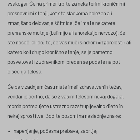
vsakogar. Če na primer trpite za nekaterimi kroničnimi
presnovnimi stanji, kot sta sladkorna bolezen ali
zmanjšano delovanje ščitnice, če imate nekatere
prehranske motnje (bulimijo ali anoreksijo nervozo), če
ste noseči ali dojite, če vas muči sindrom »izgorelosti« ali
katero koli drugo kronično stanje, se je pametno
posvetovati z zdravnikom, preden se podate na pot
čiščenja telesa.
Če pa v zadnjem času niste imeli zdravstvenih težav,
vendar je očitno, da se z vašim telesom nekaj dogaja,
morda potrebujete ustrezno razstrupljevalno dieto in
nekaj sprostitve. Bodite pozorni na naslednje znake:
napenjanje, počasna prebava, zaprtje;