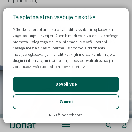
podočnjaki;
povečana dovzetnost za okužbe ali alergije;
Ta spletna stran vsebuje piškotke
obdobja nerazložljive utrujenosti;
nezmožnost osredotočanja.
Piškotke uporabljamo za prilagoditev vsebin in oglasov, za
zagotavljanje funkcij družbenih medijev in za analize našega
Sledi nekaj domačih razstrupljevalnih metod, ki lahko
prometa. Poleg tega delimo informacije o vaši uporabi
našega mesta z našimi partnerji s področja družbenih
služijo kot prva obrambna linija.
medijev, oglaševanja in analitike, ki jih morda kombinirajo z
drugimi informacijami, ki ste jim jih posredovali ali pa so jih
zbrali skozi vašo uporabo njihovih storitev.
Dovoli vse
AI
Zavrni
Prikaži podrobnosti