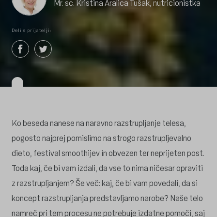
Mr. sc. Kristina Aralica Tušak, nutricionistka
Deli s prijatelji:
Ko beseda nanese na naravno razstrupljanje telesa,
pogosto najprej pomislimo na strogo razstrupljevalno
dieto, festival smoothijev in obvezen ter neprijeten post.
Toda kaj, če bi vam izdali, da vse to nima ničesar opraviti
z razstrupljanjem? Še več: kaj, če bi vam povedali, da si
koncept razstrupljanja predstavljamo narobe? Naše telo
namreč pri tem procesu ne potrebuje izdatne pomoči, saj