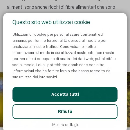
alimenti sono anche ricchi di fibre alimentari che sono
indispensabili per una digestione regolare.
Questo sito web utilizza i cookie
Un’alimentazione sbilanciata, la mancanza di attività
Utilizziamo i cookie per personalizzare contenuti ed
fisica e lo stress emozionale contribuiscono
annunci, per fornire funzionalità dei social media e per
analizzare il nostro traffico. Condividiamo inoltre
ulteriormente a tutti questi problemi e così anche a quelli
informazioni sul modo in cui utilizza il nostro sito con i nostri
digestivi.
partner che si occupano di analisi dei dati web, pubblicità e
social media, i quali potrebbero combinarle con altre
informazioni che ha fornito loro o che hanno raccolto dal
suo utilizzo dei loro servizi.
Accetta tutti
AI
Rifiuta
Mostra dettagli