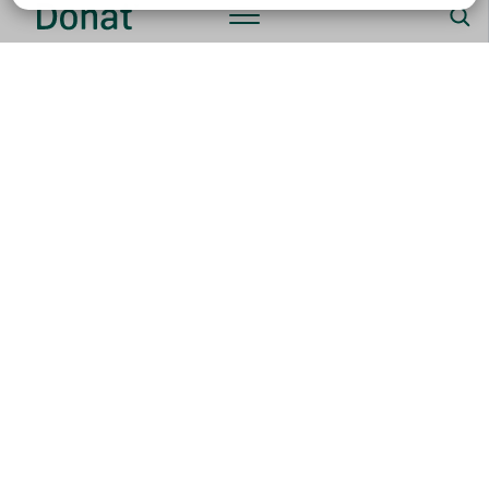
Cosa prendere contro la
digestione lenta durante la
menopausa?
Una dieta appropriata è un fattore che può aiutare in
parecchi modi ad agevolare le funzioni intestinali.
Dei
cibi ricchi di fitoestrogeni, ovvero sostanze
vegetali che imitano l’azione degli ormoni
femminili, sono importanti per alleviare le
conseguenze della menopausa.
Tra questi rientrano: