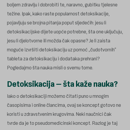
boljem zdravlju i dobrobiti te, naravno, gubitku tjelesne
težine. Ipak, kako raste popularnost detoksikacije,
pojavljuju se brojna pitanja poput sljedećih: jesu li
detoksikacijske dijete uopće potrebne, šta one uključuju,
jesu li djelotvorne ili možda čak opasne? Je li zaista
moguće izvršiti detoksikaciju uz pomoć „čudotvornih“
tableta za detoksikaciju i dodataka prehrani?
Pogledajmo šta nauka misli o svemu tome.
Detoksikacija – šta kaže nauka?
Iako o detoksikaciji možemo čitati puno u mnogim
časopisima i online člancima, ovaj se koncept gotovo ne
koristi u zdravstvenim krugovima. Neki naučnici čak
tvrde da je to pseudomedicinski koncept. Razlog je taj