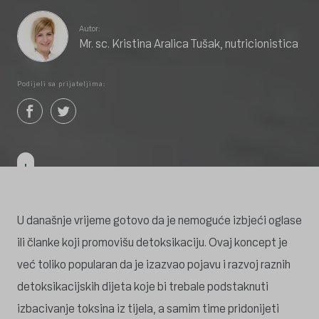
Autor:
Mr. sc. Kristina Aralica Tušak, nutricionistica
Podijeli sa prijateljima:
U današnje vrijeme gotovo da je nemoguće izbjeći oglase
ili članke koji promovišu detoksikaciju. Ovaj koncept je
već toliko popularan da je izazvao pojavu i razvoj raznih
detoksikacijskih dijeta koje bi trebale podstaknuti
izbacivanje toksina iz tijela, a samim time pridonijeti