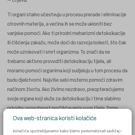
– crijeva.
Ti organi stalno učestvuju u procesu prerade i eliminacije
otrovnih materija, a većina ih se može ukloniti bez
vanjske pomoći. Ako ti prirodni mehanizmi detoksikacije
ili čišćenja zakažu, može doći do razvoja bolesti, što čak
može uzrokovati i smrt organizma. To znači da ne
trebamo aktivno provoditi detoksikaciju tijela, ali
moramo pomoći organima koji sudjeluju u tom procesu da
budu djelotvorni. Najviše sebi možemo pomoći zdravim
načinom života. Ako živimo nezdravo, preopterećujemo
svoje organe koji služe za detoksikaciju i time slabimo
prirodnu sposobnost pročišćavanja svog tijela. Tome
najviše šteti nezdrava prehrana, zatim nedovoljno
Ova web-stranica koristi kolačiće
kretanja te pretjerani stres.
Kolačiće upotrebljavamo kako bismo personalizirali sadržaj i