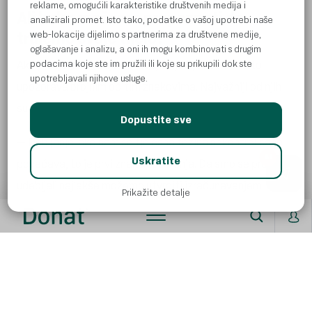
reklame, omogućili karakteristike društvenih medija i
Ali kako možemo prepoznati da
analizirali promet. Isto tako, podatke o vašoj upotrebi naše
web-lokacije dijelimo s partnerima za društvene medije,
trujemo svoje tijelo?
oglašavanje i analizu, a oni ih mogu kombinovati s drugim
podacima koje ste im pružili ili koje su prikupili dok ste
Ako pretjerano „trujemo“ svoje tijelo, ono nas na to
upotrebljavali njihove usluge.
upozorava brojnim očitim znakovima. Najvažniji od njih
su:
Dopustite sve
– Debljanje: ako nam se tjelesna težina nekontrolisano
AI
Uskratite
povećava, to je prvi znak upozorenja. Da smo se previše
udebljali najlakše možemo utvrditi izračunavanjem
Prikažite detalje
indeksa tjelesne mase.
– Hronični umor: ako smo stalno bez energije i volje za
aktivnošću, najvjerovatniji razlog je i zasićenost
toksinima.