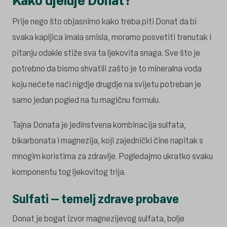
Kako djeluje Donat?
Prije nego što objasnimo kako treba piti Donat da bi
svaka kapljica imala smisla, moramo posvetiti trenutak i
pitanju odakle stiže sva ta ljekovita snaga. Sve što je
potrebno da bismo shvatili zašto je to mineralna voda
koju nećete naći nigdje drugdje na svijetu potreban je
samo jedan pogled na tu magičnu formulu.
Tajna Donata je jedinstvena kombinacija sulfata,
bikarbonata i magnezija, koji zajednički čine napitak s
mnogim koristima za zdravlje. Pogledajmo ukratko svaku
komponentu tog ljekovitog trija.
Sulfati – temelj zdrave probave
Donat je bogat izvor magnezijevog sulfata, bolje