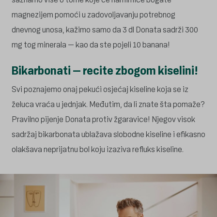
magnezijem pomoći u zadovoljavanju potrebnog
dnevnog unosa, kažimo samo da 3 dl Donata sadrži 300
mg tog minerala – kao da ste pojeli 10 banana!
Bikarbonati – recite zbogom kiselini!
Svi poznajemo onaj pekući osjećaj kiseline koja se iz
želuca vraća u jednjak. Međutim, da li znate šta pomaže?
Pravilno pijenje Donata protiv žgaravice! Njegov visok
sadržaj bikarbonata ublažava slobodne kiseline i efikasno
olakšava neprijatnu bol koju izaziva refluks kiseline.