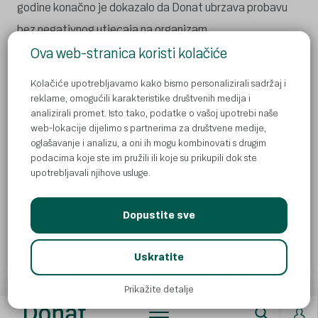
godine konačno je dokazalo da Donat ubrzava probavu
bez negativnog utjecaja na organizam.
Ova web-stranica koristi kolačiće
Istraživanje u trajanju od šest sedmica provedeno je u
Kolačiće upotrebljavamo kako bismo personalizirali sadržaj i
Njemačkoj, a učesnici su pili 0,5 l Donata dnevno. Nakon
reklame, omogućili karakteristike društvenih medija i
kraja istraživanja ispitanici su imali mnogo češće stolice,
analizirali promet. Isto tako, podatke o vašoj upotrebi naše
web-lokacije dijelimo s partnerima za društvene medije,
a njihova konzistencija je poboljšana za više od 50%.
oglašavanje i analizu, a oni ih mogu kombinovati s drugim
podacima koje ste im pružili ili koje su prikupili dok ste
Postupak koji ubrzava rad crijeva naziva se osmoza.
upotrebljavali njihove usluge.
Magnezijev sulfat u Donatu apsorbuje vodu iz ćelija u
zidovima crijeva i time povećava sadržaj crijeva do 5
Dopustite sve
puta, čime se stvara dovoljan pritisak na zidove koji
podstiče njihov rad. Magnezij također omekšava
Uskratite
otpadne materije, omogućavajući crijevima da ih istisnu
Prikažite detalje
bez poteškoća ili neprijatnog osjećaja.