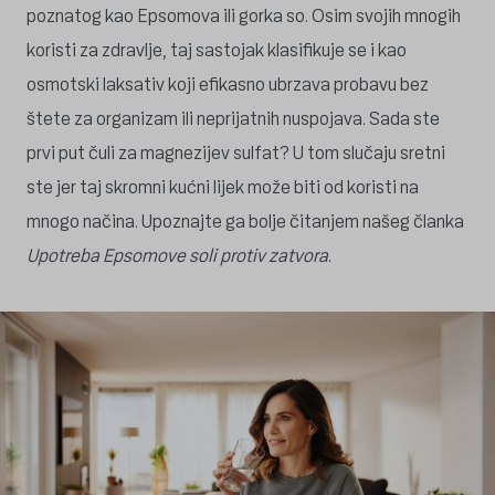
poznatog kao Epsomova ili gorka so. Osim svojih mnogih
koristi za zdravlje, taj sastojak klasifikuje se i kao
osmotski laksativ koji efikasno ubrzava probavu bez
štete za organizam ili neprijatnih nuspojava. Sada ste
prvi put čuli za magnezijev sulfat? U tom slučaju sretni
ste jer taj skromni kućni lijek može biti od koristi na
mnogo načina. Upoznajte ga bolje čitanjem našeg članka
Upotreba Epsomove soli protiv zatvora
.