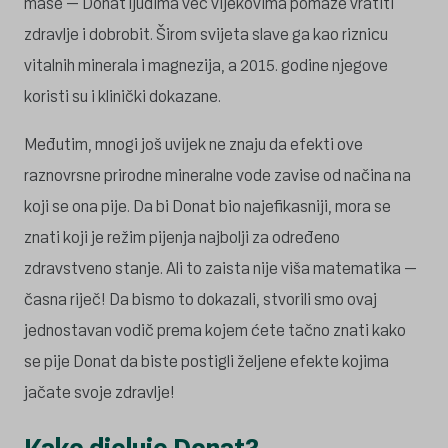
mase – Donat ljudima već vijekovima pomaže vratiti
zdravlje i dobrobit. Širom svijeta slave ga kao riznicu
vitalnih minerala i magnezija, a 2015. godine njegove
koristi su i klinički dokazane.
Međutim, mnogi još uvijek ne znaju da efekti ove
raznovrsne prirodne mineralne vode zavise od načina na
koji se ona pije. Da bi Donat bio najefikasniji, mora se
znati koji je režim pijenja najbolji za određeno
zdravstveno stanje. Ali to zaista nije viša matematika –
časna riječ! Da bismo to dokazali, stvorili smo ovaj
jednostavan vodič prema kojem ćete tačno znati kako
se pije Donat da biste postigli željene efekte kojima
jačate svoje zdravlje!