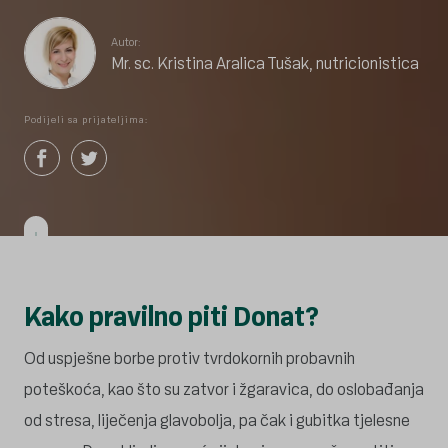
Autor:
Mr. sc. Kristina Aralica Tušak, nutricionistica
Podijeli sa prijateljima:
Kako pravilno piti Donat?
Od uspješne borbe protiv tvrdokornih probavnih
poteškoća, kao što su zatvor i žgaravica, do oslobađanja
od stresa, liječenja glavobolja, pa čak i gubitka tjelesne