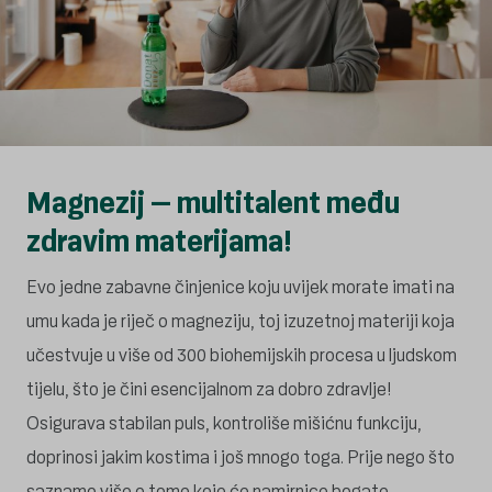
Magnezij – multitalent među
zdravim materijama!
Evo jedne zabavne činjenice koju uvijek morate imati na
umu kada je riječ o magneziju, toj izuzetnoj materiji koja
učestvuje u više od 300 biohemijskih procesa u ljudskom
tijelu, što je čini esencijalnom za dobro zdravlje!
Osigurava stabilan puls, kontroliše mišićnu funkciju,
doprinosi jakim kostima i još mnogo toga. Prije nego što
saznamo više o tome koje će namirnice bogate