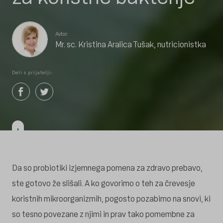
Avtor:
Mr. sc. Kristina Aralica Tušak, nutricionistka
Deli s prijatelji:
Da so probiotiki izjemnega pomena za zdravo prebavo,
ste gotovo že slišali. A ko govorimo o teh za črevesje
koristnih mikroorganizmih, pogosto pozabimo na snovi, ki
so tesno povezane z njimi in prav tako pomembne za