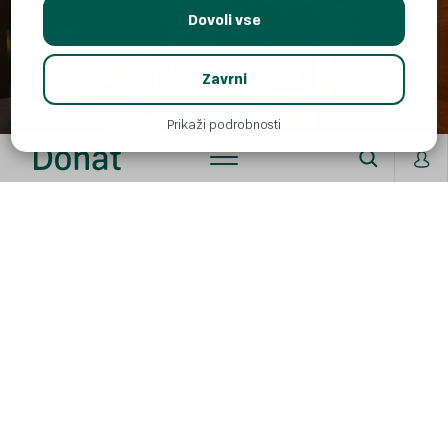
Dovoli vse
AI
Zavrni
Prikaži podrobnosti
Kaj so prebiotiki?
Odgovor na vprašanje, kako se razlikujejo probiotiki in
prebiotiki, je torej jasen. Na kratko:
probiotiki so za
črevesje koristne bakterije, prebiotiki pa hrana
zanje
. A poglejmo si zadevo še malce podrobneje.