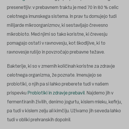
presenetljiv: v prebavnem traktu je med 70 in 80 % celic
celotnega imunskega sistema. In prav tu domujejo tudi
milijarde mikroorganizmov, ki sestavljajo črevesno
mikrobioto. Med njimi so tako koristne, ki črevesju
pomagajo ostati v ravnovesju, kot škodljive, ki to
ravnovesje rušijo in povzročajo prebavne težave.
Bakterije, ki so v zmernih količinah koristne za zdravje
celotnega organizma, že poznate. Imenujejo se
probiotiki, o njih pa si lahko preberete tudi v našem
prispevku
Probiotiki in zdravje prebavil
. Najdemo jih v
fermentiranih živilih, denimo jogurtu, kislem mleku, kefirju,
pa tudi v kislem zelju ali kimčiju. Uživamo jih seveda lahko
tudi v obliki prehranskih dopolnil.