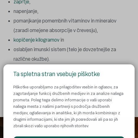
zaprtje
,
napenjanje,
pomanjkanje pomembnih vitaminov in mineralov
(zaradi omejene absorpcije v črevesju),
kopičenje kilogramov
in
oslabljen imunski sistem (telo je dovzetnejše za
različne okužbe).
Naša črevesna mikroflora se torej nenehno spreminja, na
Ta spletna stran vsebuje piškotke
nas pa je, da jo obnavljamo oz. skrbimo, da je v našem
Piškotke uporabljamo za prilagoditev vsebin in oglasov, za
črevesju dovolj probiotikov. In prav za to so ključni
zagotavljanje funkcij družbenih medijev in za analize našega
prometa. Poleg tega delimo informacije o vaši uporabi
prEbiotiki. So namreč hrana za koristne bakterije.
našega mesta z našimi partnerji s področja družbenih
medijev, oglaševanja in analitike, ki jih morda kombinirajo z
drugimi informacijami, ki ste jim jih posredovali ali pa so jih
zbrali skozi vašo uporabo njihovih storitev.