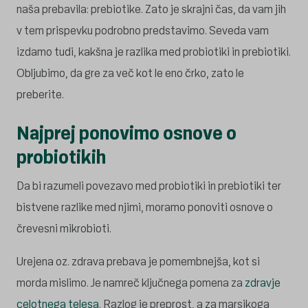
naša prebavila: prebiotike. Zato je skrajni čas, da vam jih
v tem prispevku podrobno predstavimo. Seveda vam
izdamo tudi, kakšna je razlika med probiotiki in prebiotiki.
Obljubimo, da gre za več kot le eno črko, zato le
preberite.
Najprej ponovimo osnove o
probiotikih
Da bi razumeli povezavo med probiotiki in prebiotiki ter
bistvene razlike med njimi, moramo ponoviti osnove o
črevesni mikrobioti.
Urejena oz. zdrava prebava je pomembnejša, kot si
morda mislimo. Je namreč ključnega pomena za
zdravje
celotnega telesa
. Razlog je preprost, a za marsikoga