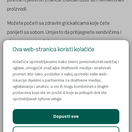
proizvodi.
Možete početi sa zdravim grickalicama koje ćete
ponijeti sa sobom. Umjesto da pribjegnete sendvičima i
pizzama, preporučujemo:
Ova web-stranica koristi kolačiće
tortilje s tunom i povrćem,
Kolačiće upotrebljavamo kako bismo personalizirali sadržaj i
povrtnu salatu s kus-kusom,
oglase, omogućili značajke društvenih medija i analizirali
jabuke ili kruške narezane na komadiće,
promet. Isto tako, podatke o vašoj upotrebi naše web-
lokacije dijelimo s partnerima za društvene medije,
suhe šljive,
oglašavanje i analizu, a oni ih mogu kombinirati s drugim
smokve,
podacima koje ste im pružili ili koje su prikupili dok ste
upotrebljavali njihove usluge.
orašaste plodove ili sjemenke.
Još jedan važan savjet: nemojte preskakati obroke!
Dopusti sve
Jedite doručak, ručak i večeru, te međuobrok ako je