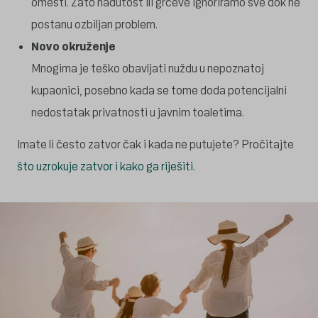
omesti. Zato nadutost ili grčeve ignoriramo sve dok ne
postanu ozbiljan problem.
Novo okruženje
Mnogima je teško obavljati nuždu u nepoznatoj
kupaonici, posebno kada se tome doda potencijalni
nedostatak privatnosti u javnim toaletima.
Imate li često zatvor čak i kada ne putujete? Pročitajte
što uzrokuje zatvor i kako ga riješiti.