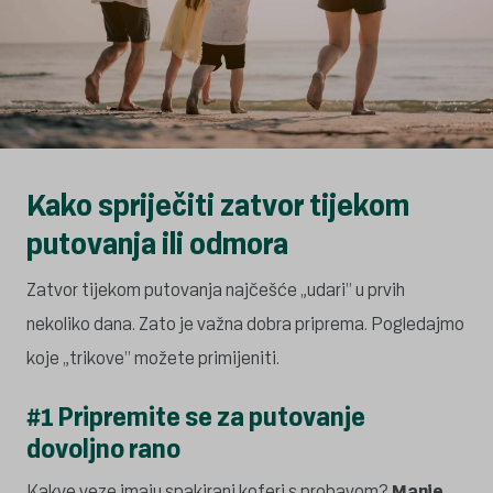
Kako spriječiti zatvor tijekom
putovanja ili odmora
Zatvor tijekom putovanja najčešće „udari” u prvih
nekoliko dana. Zato je važna dobra priprema. Pogledajmo
koje „trikove” možete primijeniti.
#1 Pripremite se za putovanje
dovoljno rano
Kakve veze imaju spakirani koferi s probavom?
Manje