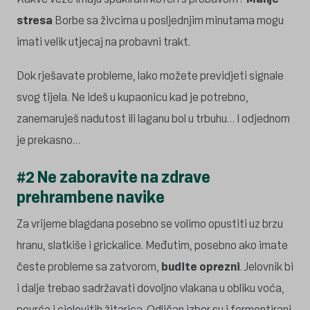
stresa
Borbe sa živcima u posljednjim minutama mogu
imati velik utjecaj na probavni trakt.
Dok rješavate probleme, lako možete previdjeti signale
svog tijela. Ne ideš u kupaonicu kad je potrebno,
zanemaruješ nadutost ili laganu bol u trbuhu… I odjednom
je prekasno…
#2 Ne zaboravite na zdrave
prehrambene navike
Za vrijeme blagdana posebno se volimo opustiti uz brzu
hranu, slatkiše i grickalice. Međutim, posebno ako imate
česte probleme sa zatvorom,
budite oprezni
. Jelovnik bi
i dalje trebao sadržavati dovoljno vlakana u obliku voća,
povrća i cjelovitih žitarica. Odličan izbor su i fermentirani